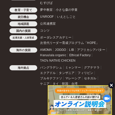
むすびば
夢中教室
小さな森の学童
教育・子育て
UNROOF
いえとしごと
就労機会
公民連携室
地域課題
コシツ
国内の貧困
ボーダレスアカデミー
起業支援・人材育成
次世代リーダー育成プログラム「HOPE」
AMOMA
JOGGO
LIB
アフリカシアバター
海外の貧困
Haruulala organic
Ethical Factory
TAO's NATIVE CHICKEN
バングラデシュ
ミャンマー
グアテマラ
海外拠点
エクアドル
タンザニア
フィリピン
ブルキナファソ
マレーシア
セネガル
ケニア
タイ
韓国
台湾