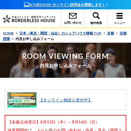
8/5(水)19:30~ オンライン説明会を開催します！
お問い合わせ
物件検索
メニュー
HOME
日本（東京・関西・仙台）のシェアハウス情報 TOP
京都
京都
西陣
内見お申し込みフォーム
ROOM VIEWING FORM
内見お申し込みフォーム
【オンライン相談も受付中】
【全拠点休業日】8月13日（木）～8月16日（日）
休業期間中は、メール等のお問い合わせ・内見・退去（関西エ