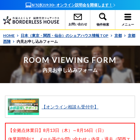
8/5(水)19:30~ オンライン説明会を開催します！
お問い合わせ
物件検索
メニュー
HOME
日本（東京・関西・仙台）のシェアハウス情報 TOP
京都
京都
西陣
内見お申し込みフォーム
ROOM VIEWING FORM
内見お申し込みフォーム
【オンライン相談も受付中】
【全拠点休業日】8月13日（木）～8月16日（日）
休業期間中は、メール等のお問い合わせ・内見・退去（関西エ