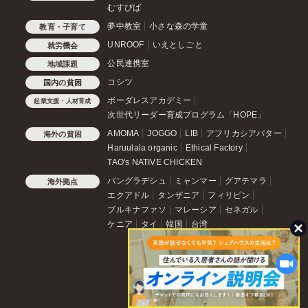
むすびば
夢中教室
小さな森の学童
教育・子育て
UNROOF
いえとしごと
就労機会
公民連携室
地域課題
コシツ
国内の貧困
ボーダレスアカデミー
起業支援・人材育成
次世代リーダー育成プログラム「HOPE」
AMOMA
JOGGO
LIB
アフリカシアバター
海外の貧困
Haruulala organic
Ethical Factory
TAO's NATIVE CHICKEN
バングラデシュ
ミャンマー
グアテマラ
海外拠点
エクアドル
タンザニア
フィリピン
ブルキナファソ
マレーシア
セネガル
ケニア
タイ
韓国
台湾