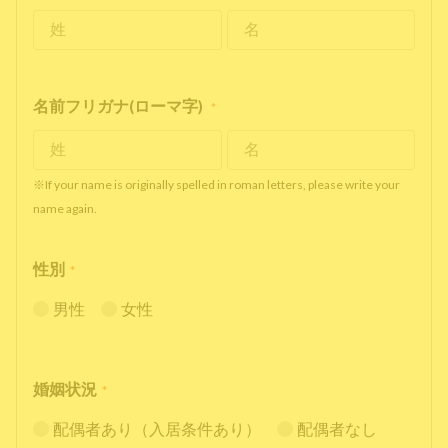
名前フリガナ(ローマ字)
*
※If your name is originally spelled in roman letters, please write your
name again.
性別
*
男性
女性
婚姻状況
*
配偶者あり（入居条件あり）
配偶者なし