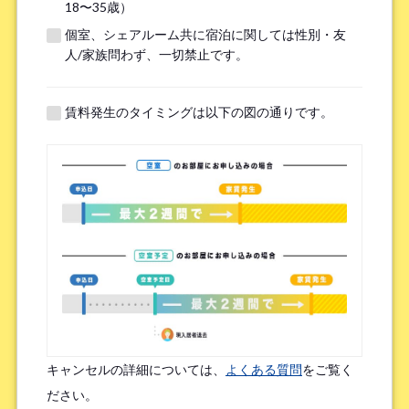
18〜35歳）
個室、シェアルーム共に宿泊に関しては性別・友
※無職の方は無しとご記入ください
人/家族問わず、一切禁止です。
提携機関
※以下の提携機関に所属されている方はお選び下さい。
賃料発生のタイミングは以下の図の通りです。
ボーダレスハウスを知ったきっかけ
*
検索エンジン（Google／Yahoo! など）
広告を見て（Google広告／SNS広告 など）
物件ポータルサイト
ブログやWeb記事を読んで
キャンセルの詳細については、
よくある質問
をご覧く
友人/知人からの口コミ
所属先からの紹介
ださい。
SNSインフルエンサーの投稿を見た