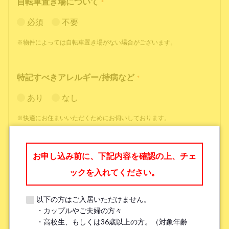
自転車置き場について
*
必須
不要
※物件によっては自転車置き場がない場合がございます。
特記すべきアレルギー/持病など
*
あり
なし
※快適にお住まいいただくためにお伺いしております。
職業
*
お申し込み前に、下記内容を確認の上、チェ
ックを入れてください。
以下の方はご入居いただけません。
・カップルやご夫婦の方々
勤務先名、学校名
*
・高校生、もしくは36歳以上の方。（対象年齢