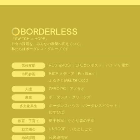
『SWITCH to HOPE』
社会の課題を、みんなの希望へ変えていく。
私たちはボーダレス・グループです
POST&POST
LFCコンポスト
ハチドリ電力
気候変動
RICE メディア
For Good
市民参画
ふるさと納税 for Good
ZERO PC
アノサポ
人権
ボーダレス・グリーンズ
農業
ボーダレスハウス
ボーダレスビジット
多文化共生
むすびば
夢中教室
小さな森の学童
教育・子育て
UNROOF
いえとしごと
就労機会
公民連携室
地域課題