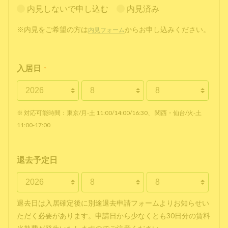
内見しないで申し込む
内見済み
※内見をご希望の方は
からお申し込みください。
内見フォーム
入居日
*
※ 対応可能時間：東京/月-土 11:00/14:00/16:30、 関西・仙台/火-土
11:00-17:00
退去予定日
退去日は入居確定後に別途退去申請フォームよりお知らせい
ただく必要があります。申請日から少なくとも30日分の賃料