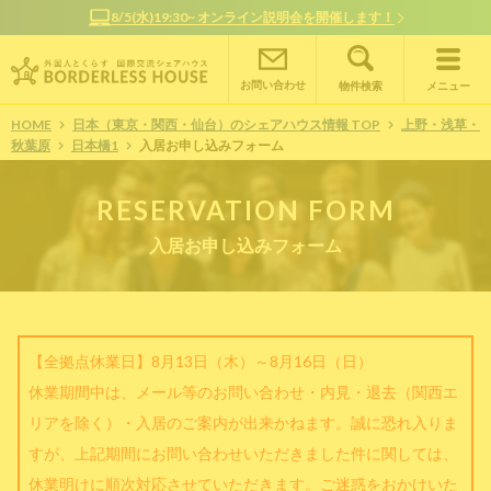
8/5(水)19:30~ オンライン説明会を開催します！
お問い合わせ
物件検索
メニュー
HOME
日本（東京・関西・仙台）のシェアハウス情報 TOP
上野・浅草・
秋葉原
日本橋1
入居お申し込みフォーム
RESERVATION FORM
入居お申し込みフォーム
【全拠点休業日】8月13日（木）～8月16日（日）
休業期間中は、メール等のお問い合わせ・内見・退去（関西エ
リアを除く）・入居のご案内が出来かねます。誠に恐れ入りま
すが、上記期間にお問い合わせいただきました件に関しては、
休業明けに順次対応させていただきます。ご迷惑をおかけいた