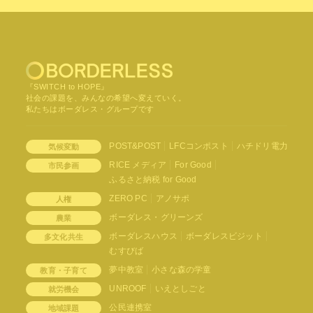
『SWITCH to HOPE』
社会の課題を、みんなの希望へ変えていく。
私たちはボーダレス・グループです
POST&POST
LFCコンポスト
ハチドリ電力
気候変動
RICE メディア
For Good
市民参画
ふるさと納税 for Good
ZERO PC
アノサポ
人権
ボーダレス・グリーンズ
農業
ボーダレスハウス
ボーダレスビジット
多文化共生
むすびば
夢中教室
小さな森の学童
教育・子育て
UNROOF
いえとしごと
就労機会
公民連携室
地域課題