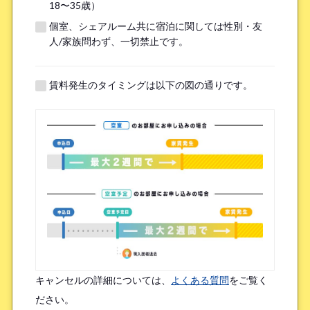
18〜35歳）
個室、シェアルーム共に宿泊に関しては性別・友
※無職の方は無しとご記入ください
人/家族問わず、一切禁止です。
提携機関
※以下の提携機関に所属されている方はお選び下さい。
賃料発生のタイミングは以下の図の通りです。
ボーダレスハウスを知ったきっかけ
*
検索エンジン（Google／Yahoo! など）
広告を見て（Google広告／SNS広告 など）
物件ポータルサイト
ブログやWeb記事を読んで
キャンセルの詳細については、
よくある質問
をご覧く
友人/知人からの口コミ
所属先からの紹介
ださい。
SNSインフルエンサーの投稿を見た