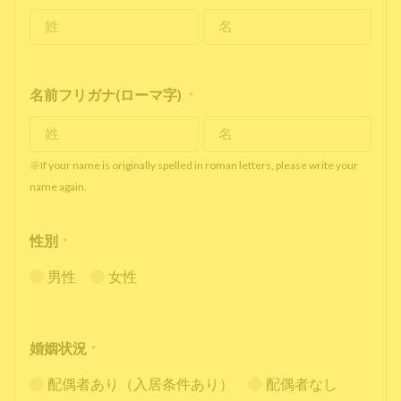
名前フリガナ(ローマ字)
*
※If your name is originally spelled in roman letters, please write your
name again.
性別
*
男性
女性
婚姻状況
*
配偶者あり（入居条件あり）
配偶者なし