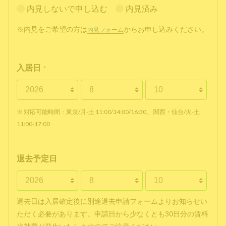
内見しないで申し込む
内見済み
※内見をご希望の方は
からお申し込みください。
内見フォーム
入居日
*
※ 対応可能時間：東京/月-土 11:00/14:00/16:30、 関西・仙台/火-土
11:00-17:00
退去予定日
退去日は入居確定後に別途退去申請フォームよりお知らせい
ただく必要があります。申請日から少なくとも30日分の賃料