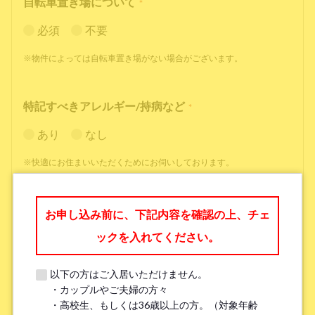
自転車置き場について
*
必須
不要
※物件によっては自転車置き場がない場合がございます。
特記すべきアレルギー/持病など
*
あり
なし
※快適にお住まいいただくためにお伺いしております。
職業
*
お申し込み前に、下記内容を確認の上、チェ
ックを入れてください。
以下の方はご入居いただけません。
・カップルやご夫婦の方々
勤務先名、学校名
*
・高校生、もしくは36歳以上の方。（対象年齢