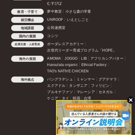
むすびば
夢中教室
小さな森の学童
教育・子育て
UNROOF
いえとしごと
就労機会
公民連携室
地域課題
コシツ
国内の貧困
ボーダレスアカデミー
起業支援・人材育成
次世代リーダー育成プログラム「HOPE」
AMOMA
JOGGO
LIB
アフリカシアバター
海外の貧困
Haruulala organic
Ethical Factory
TAO's NATIVE CHICKEN
バングラデシュ
ミャンマー
グアテマラ
海外拠点
エクアドル
タンザニア
フィリピン
ブルキナファソ
マレーシア
セネガル
ケニア
タイ
韓国
台湾