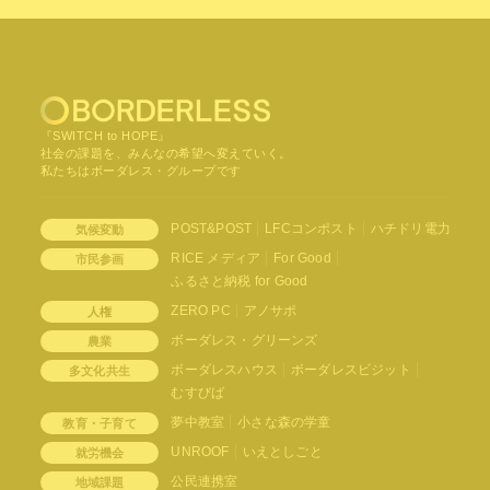
『SWITCH to HOPE』
社会の課題を、みんなの希望へ変えていく。
私たちはボーダレス・グループです
POST&POST
LFCコンポスト
ハチドリ電力
気候変動
RICE メディア
For Good
市民参画
ふるさと納税 for Good
ZERO PC
アノサポ
人権
ボーダレス・グリーンズ
農業
ボーダレスハウス
ボーダレスビジット
多文化共生
むすびば
夢中教室
小さな森の学童
教育・子育て
UNROOF
いえとしごと
就労機会
公民連携室
地域課題