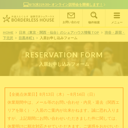
8/5(水)19:30~ オンライン説明会を開催します！
お問い合わせ
物件検索
メニュー
HOME
日本（東京・関西・仙台）のシェアハウス情報 TOP
渋谷・原宿・
下北沢
目黒本町1
入居お申し込みフォーム
RESERVATION FORM
入居お申し込みフォーム
【全拠点休業日】8月13日（木）～8月16日（日）
休業期間中は、メール等のお問い合わせ・内見・退去（関西エ
リアを除く）・入居のご案内が出来かねます。誠に恐れ入りま
すが、上記期間にお問い合わせいただきました件に関しては、
休業明けに順次対応させていただきます。ご迷惑をおかけいた