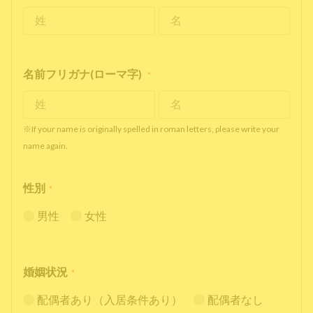
名前フリガナ(ローマ字)
*
※If your name is originally spelled in roman letters, please write your
name again.
性別
*
男性
女性
婚姻状況
*
配偶者あり（入居条件あり）
配偶者なし