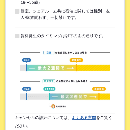
18〜35歳）
個室、シェアルーム共に宿泊に関しては性別・友
※無職の方は無しとご記入ください
人/家族問わず、一切禁止です。
提携機関
※以下の提携機関に所属されている方はお選び下さい。
賃料発生のタイミングは以下の図の通りです。
ボーダレスハウスを知ったきっかけ
*
検索エンジン（Google／Yahoo! など）
広告を見て（Google広告／SNS広告 など）
物件ポータルサイト
ブログやWeb記事を読んで
キャンセルの詳細については、
よくある質問
をご覧く
友人/知人からの口コミ
所属先からの紹介
ださい。
SNSインフルエンサーの投稿を見た