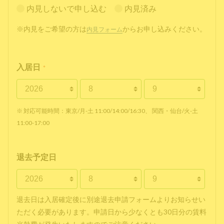
内見しないで申し込む
内見済み
※内見をご希望の方は
からお申し込みください。
内見フォーム
入居日
*
※ 対応可能時間：東京/月-土 11:00/14:00/16:30、 関西・仙台/火-土
11:00-17:00
退去予定日
退去日は入居確定後に別途退去申請フォームよりお知らせい
ただく必要があります。申請日から少なくとも30日分の賃料