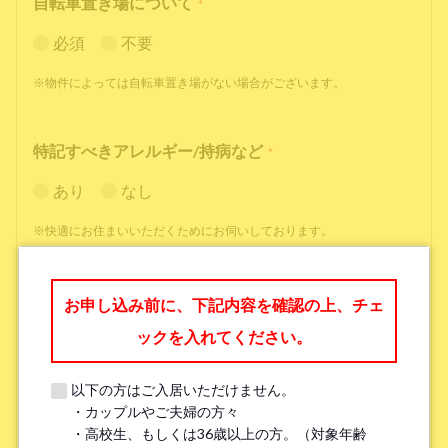
自転車置き場について
*
必須
不要
※物件によっては自転車置き場がない場合がございます。
特記すべきアレルギー/持病など
*
あり
なし
※快適にお住まいいただくためにお伺いしております。
職業
*
お申し込み前に、下記内容を確認の上、チェ
ックを入れてください。
以下の方はご入居いただけません。
・カップルやご夫婦の方々
勤務先名、学校名
*
・高校生、もしくは36歳以上の方。（対象年齢