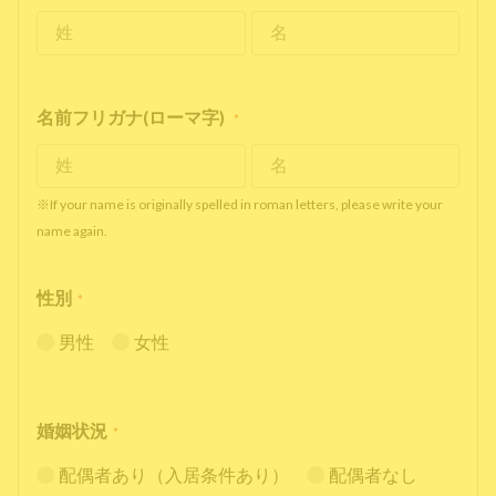
名前フリガナ(ローマ字)
*
※If your name is originally spelled in roman letters, please write your
name again.
性別
*
男性
女性
婚姻状況
*
配偶者あり（入居条件あり）
配偶者なし