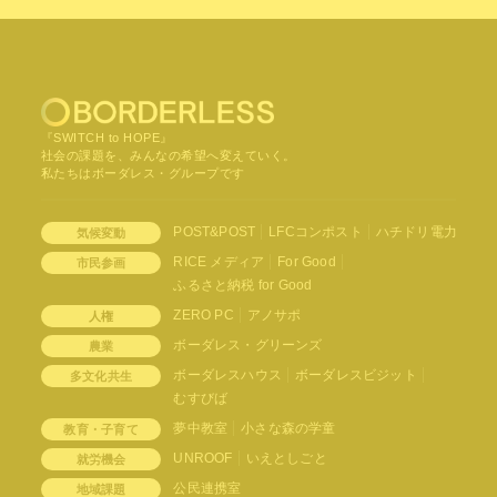
『SWITCH to HOPE』
社会の課題を、みんなの希望へ変えていく。
私たちはボーダレス・グループです
POST&POST
LFCコンポスト
ハチドリ電力
気候変動
RICE メディア
For Good
市民参画
ふるさと納税 for Good
ZERO PC
アノサポ
人権
ボーダレス・グリーンズ
農業
ボーダレスハウス
ボーダレスビジット
多文化共生
むすびば
夢中教室
小さな森の学童
教育・子育て
UNROOF
いえとしごと
就労機会
公民連携室
地域課題