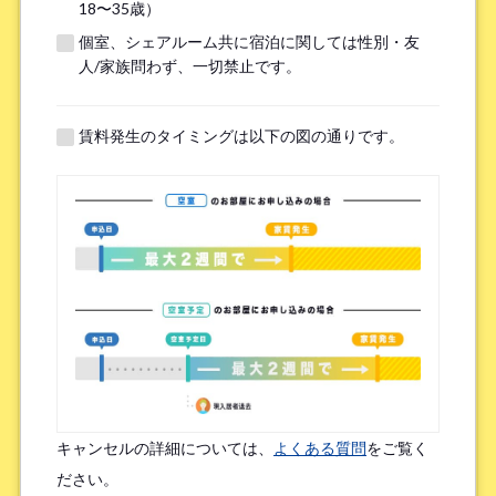
18〜35歳）
個室、シェアルーム共に宿泊に関しては性別・友
※無職の方は無しとご記入ください
人/家族問わず、一切禁止です。
提携機関
※以下の提携機関に所属されている方はお選び下さい。
賃料発生のタイミングは以下の図の通りです。
ボーダレスハウスを知ったきっかけ
*
検索エンジン（Google／Yahoo! など）
広告を見て（Google広告／SNS広告 など）
物件ポータルサイト
ブログやWeb記事を読んで
キャンセルの詳細については、
よくある質問
をご覧く
友人/知人からの口コミ
所属先からの紹介
ださい。
SNSインフルエンサーの投稿を見た