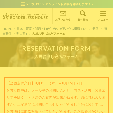
ン説明会を開催します！
オンラインで簡単相談！お部屋探しサ
お問い合わせ
物件検索
メニュー
HOME
日本（東京・関西・仙台）のシェアハウス情報 TOP
新宿・中野・
吉祥寺
明大前1
入居お申し込みフォーム
RESERVATION FORM
入居お申し込みフォーム
【全拠点休業日】8月13日（木）～8月16日（日）
休業期間中は、メール等のお問い合わせ・内見・退去（関西エ
リアを除く）・入居のご案内が出来かねます。誠に恐れ入りま
すが、上記期間にお問い合わせいただきました件に関しては、
休業明けに順次対応させていただきます。ご迷惑をおかけいた