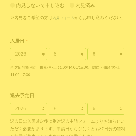
内見しないで申し込む
内見済み
※内見をご希望の方は
からお申し込みください。
内見フォーム
入居日
*
※ 対応可能時間：東京/月-土 11:00/14:00/16:30、 関西・仙台/火-土
11:00-17:00
退去予定日
退去日は入居確定後に別途退去申請フォームよりお知らせい
ただく必要があります。申請日から少なくとも30日分の賃料