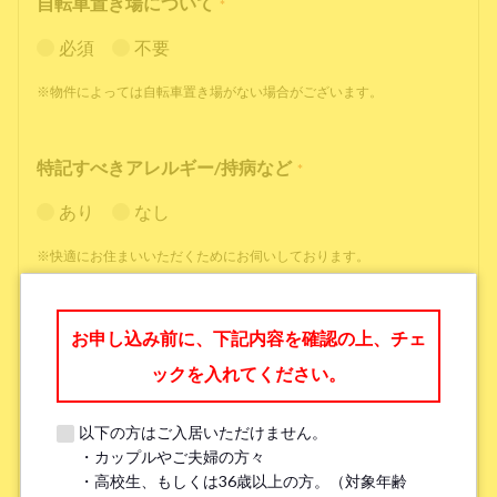
自転車置き場について
*
必須
不要
※物件によっては自転車置き場がない場合がございます。
特記すべきアレルギー/持病など
*
あり
なし
※快適にお住まいいただくためにお伺いしております。
職業
*
お申し込み前に、下記内容を確認の上、チェ
ックを入れてください。
以下の方はご入居いただけません。
・カップルやご夫婦の方々
勤務先名、学校名
*
・高校生、もしくは36歳以上の方。（対象年齢