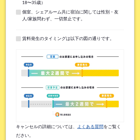
18〜35歳）
個室、シェアルーム共に宿泊に関しては性別・友
※無職の方は無しとご記入ください
人/家族問わず、一切禁止です。
提携機関
※以下の提携機関に所属されている方はお選び下さい。
賃料発生のタイミングは以下の図の通りです。
ボーダレスハウスを知ったきっかけ
*
検索エンジン（Google／Yahoo! など）
広告を見て（Google広告／SNS広告 など）
物件ポータルサイト
ブログやWeb記事を読んで
キャンセルの詳細については、
よくある質問
をご覧く
友人/知人からの口コミ
所属先からの紹介
ださい。
SNSインフルエンサーの投稿を見た