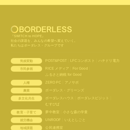
『SWITCH to HOPE』
社会の課題を、みんなの希望へ変えていく。
私たちはボーダレス・グループです
POST&POST
LFCコンポスト
ハチドリ電力
気候変動
RICE メディア
For Good
市民参画
ふるさと納税 for Good
ZERO PC
アノサポ
人権
ボーダレス・グリーンズ
農業
ボーダレスハウス
ボーダレスビジット
多文化共生
むすびば
夢中教室
小さな森の学童
教育・子育て
UNROOF
いえとしごと
就労機会
公民連携室
地域課題