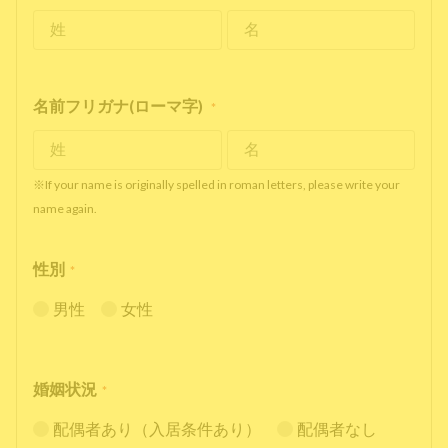
名前フリガナ(ローマ字)
*
※If your name is originally spelled in roman letters, please write your
name again.
性別
*
男性
女性
婚姻状況
*
配偶者あり（入居条件あり）
配偶者なし