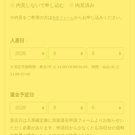
内見しないで申し込む
内見済み
※内見をご希望の方は
からお申し込みください。
内見フォーム
入居日
*
※ 対応可能時間：東京/月-土 11:00/14:00/16:30、 関西・仙台/火-土
11:00-17:00
退去予定日
退去日は入居確定後に別途退去申請フォームよりお知らせい
ただく必要があります。申請日から少なくとも30日分の賃料