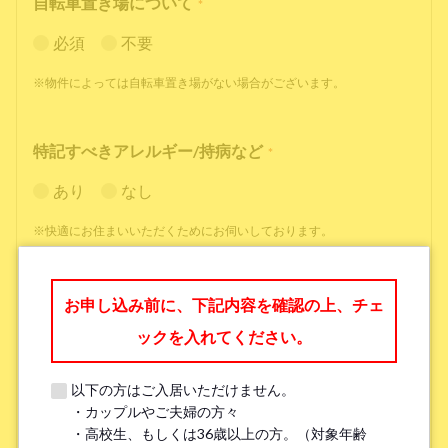
自転車置き場について
*
必須
不要
※物件によっては自転車置き場がない場合がございます。
特記すべきアレルギー/持病など
*
あり
なし
※快適にお住まいいただくためにお伺いしております。
職業
*
お申し込み前に、下記内容を確認の上、チェ
ックを入れてください。
以下の方はご入居いただけません。
・カップルやご夫婦の方々
勤務先名、学校名
*
・高校生、もしくは36歳以上の方。（対象年齢