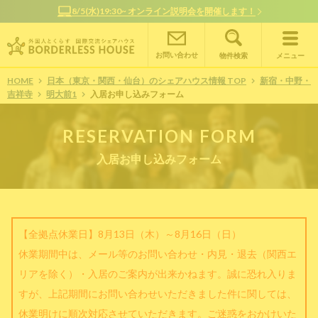
/5(水)19:30~ オンライン説明会を開催します！
オンライン
お問い合わせ
物件検索
メニュー
HOME
日本（東京・関西・仙台）のシェアハウス情報 TOP
新宿・中野・
吉祥寺
明大前1
入居お申し込みフォーム
RESERVATION FORM
入居お申し込みフォーム
【全拠点休業日】8月13日（木）～8月16日（日）
休業期間中は、メール等のお問い合わせ・内見・退去（関西エ
リアを除く）・入居のご案内が出来かねます。誠に恐れ入りま
すが、上記期間にお問い合わせいただきました件に関しては、
休業明けに順次対応させていただきます。ご迷惑をおかけいた