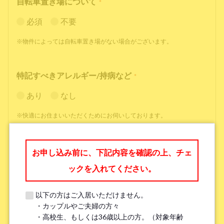
自転車置き場について
*
必須
不要
※物件によっては自転車置き場がない場合がございます。
特記すべきアレルギー/持病など
*
あり
なし
※快適にお住まいいただくためにお伺いしております。
職業
*
お申し込み前に、下記内容を確認の上、チェ
ックを入れてください。
以下の方はご入居いただけません。
・カップルやご夫婦の方々
勤務先名、学校名
*
・高校生、もしくは36歳以上の方。（対象年齢