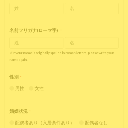
名前フリガナ(ローマ字)
*
※If your name is originally spelled in roman letters, please write your
name again.
性別
*
男性
女性
婚姻状況
*
配偶者あり（入居条件あり）
配偶者なし