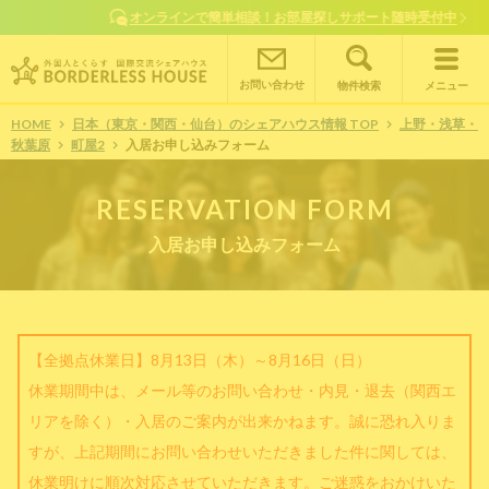
オンラインで簡単相談！お部屋探しサポート随時受付中
お問い合わせ
物件検索
メニュー
HOME
日本（東京・関西・仙台）のシェアハウス情報 TOP
上野・浅草・
秋葉原
町屋2
入居お申し込みフォーム
RESERVATION FORM
入居お申し込みフォーム
【全拠点休業日】8月13日（木）～8月16日（日）
休業期間中は、メール等のお問い合わせ・内見・退去（関西エ
リアを除く）・入居のご案内が出来かねます。誠に恐れ入りま
すが、上記期間にお問い合わせいただきました件に関しては、
休業明けに順次対応させていただきます。ご迷惑をおかけいた