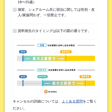
18〜35歳）
個室、シェアルーム共に宿泊に関しては性別・友
※無職の方は無しとご記入ください
人/家族問わず、一切禁止です。
提携機関
※以下の提携機関に所属されている方はお選び下さい。
賃料発生のタイミングは以下の図の通りです。
ボーダレスハウスを知ったきっかけ
*
検索エンジン（Google／Yahoo! など）
広告を見て（Google広告／SNS広告 など）
物件ポータルサイト
ブログやWeb記事を読んで
キャンセルの詳細については、
よくある質問
をご覧く
友人/知人からの口コミ
所属先からの紹介
ださい。
SNSインフルエンサーの投稿を見た