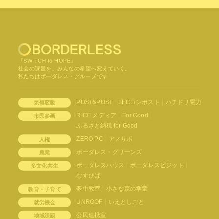
『SWITCH to HOPE』
社会の課題を、みんなの希望へ変えていく。
私たちはボーダレス・グループです
POST&POST
LFCコンポスト
ハチドリ電力
気候変動
RICE メディア
For Good
市民参画
ふるさと納税 for Good
ZERO PC
アノサポ
人権
ボーダレス・グリーンズ
農業
ボーダレスハウス
ボーダレスビジット
多文化共生
むすびば
夢中教室
小さな森の学童
教育・子育て
UNROOF
いえとしごと
就労機会
公民連携室
地域課題