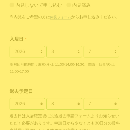
内見しないで申し込む
内見済み
※内見をご希望の方は
からお申し込みください。
内見フォーム
入居日
*
※ 対応可能時間：東京/月-土 11:00/14:00/16:30、 関西・仙台/火-土
11:00-17:00
退去予定日
退去日は入居確定後に別途退去申請フォームよりお知らせい
ただく必要があります。申請日から少なくとも30日分の賃料