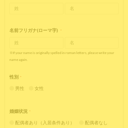
名前フリガナ(ローマ字)
*
※If your name is originally spelled in roman letters, please write your
name again.
性別
*
男性
女性
婚姻状況
*
配偶者あり（入居条件あり）
配偶者なし