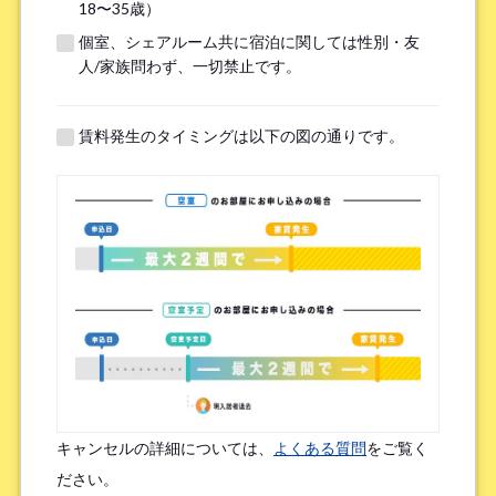
18〜35歳）
個室、シェアルーム共に宿泊に関しては性別・友
※無職の方は無しとご記入ください
人/家族問わず、一切禁止です。
提携機関
※以下の提携機関に所属されている方はお選び下さい。
賃料発生のタイミングは以下の図の通りです。
ボーダレスハウスを知ったきっかけ
*
検索エンジン（Google／Yahoo! など）
広告を見て（Google広告／SNS広告 など）
物件ポータルサイト
ブログやWeb記事を読んで
キャンセルの詳細については、
よくある質問
をご覧く
友人/知人からの口コミ
所属先からの紹介
ださい。
SNSインフルエンサーの投稿を見た