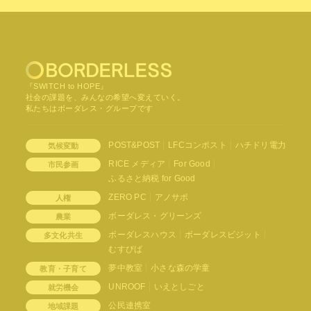
『SWITCH to HOPE』
社会の課題を、みんなの希望へ変えていく。
私たちはボーダレス・グループです
POST&POST
LFCコンポスト
ハチドリ電力
気候変動
RICE メディア
For Good
市民参画
ふるさと納税 for Good
ZERO PC
アノサポ
人権
ボーダレス・グリーンズ
農業
ボーダレスハウス
ボーダレスビジット
多文化共生
むすびば
夢中教室
小さな森の学童
教育・子育て
UNROOF
いえとしごと
就労機会
公民連携室
地域課題