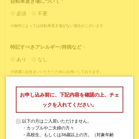
自転車置き場について
*
必須
不要
※物件によっては自転車置き場がない場合がございます。
特記すべきアレルギー/持病など
*
あり
なし
※快適にお住まいいただくためにお伺いしております。
職業
*
お申し込み前に、下記内容を確認の上、チェ
ックを入れてください。
以下の方はご入居いただけません。
・カップルやご夫婦の方々
勤務先名、学校名
*
・高校生、もしくは36歳以上の方。（対象年齢