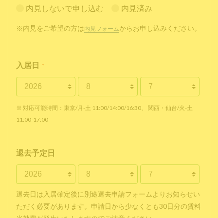
内見しないで申し込む
内見済み
※内見をご希望の方は
からお申し込みください。
内見フォーム
入居日
*
※ 対応可能時間：東京/月-土 11:00/14:00/16:30、 関西・仙台/火-土
11:00-17:00
退去予定日
退去日は入居確定後に別途退去申請フォームよりお知らせい
ただく必要があります。申請日から少なくとも30日分の賃料