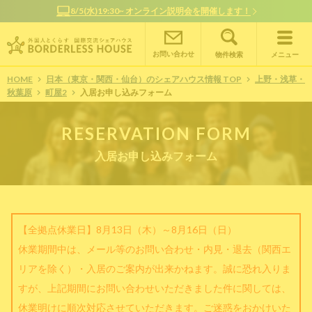
オンラインで簡単相談！お部屋探しサポート随時受付中
お問い合わせ
物件検索
メニュー
HOME
日本（東京・関西・仙台）のシェアハウス情報 TOP
上野・浅草・
秋葉原
町屋2
入居お申し込みフォーム
RESERVATION FORM
入居お申し込みフォーム
【全拠点休業日】8月13日（木）～8月16日（日）
休業期間中は、メール等のお問い合わせ・内見・退去（関西エ
リアを除く）・入居のご案内が出来かねます。誠に恐れ入りま
すが、上記期間にお問い合わせいただきました件に関しては、
休業明けに順次対応させていただきます。ご迷惑をおかけいた