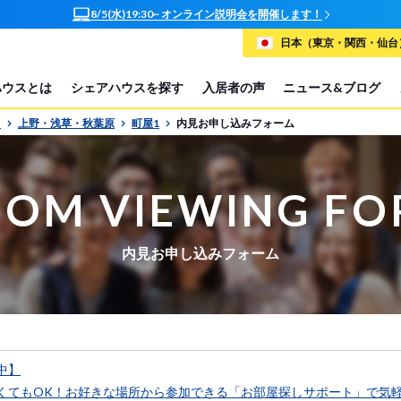
オンラインで簡単相談！お部屋探しサポート随時受付中
日本（東京・関西・仙台）
ハウスとは
シェアハウスを探す
入居者の声
ニュース&ブログ
P
上野・浅草・秋葉原
町屋1
内見お申し込みフォーム
OM VIEWING F
内見お申し込みフォーム
中】
くてもOK！お好きな場所から参加できる「お部屋探しサポート」で気