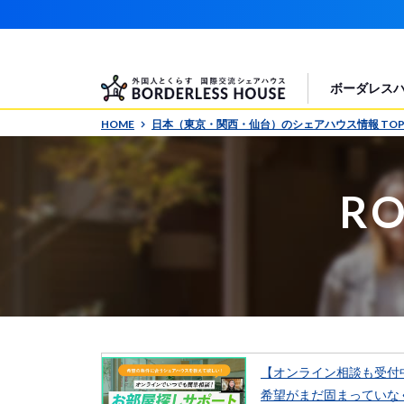
ボーダレス
HOME
日本（東京・関西・仙台）のシェアハウス情報 TO
RO
【オンライン相談も受付
希望がまだ固まっていな