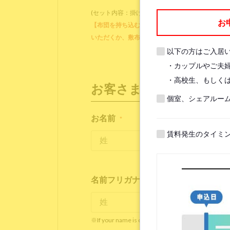
(セット内容：掛け布団、掛け布団カバー、ブラン
お
【布団を持ち込む方】各ベッドに備え付けのマット
いただくか、敷布団をご用意ください。他に、枕
以下の方はご入居
・カップルやご夫
・高校生、もしくは
お客さま情報
個室、シェアルー
お名前
*
賃料発生のタイミ
名前フリガナ(ローマ字)
*
※If your name is originally spelled in roman letter