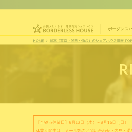
ボーダレス
HOME
日本（東京・関西・仙台）のシェアハウス情報 TO
R
【全拠点休業日】8月13日（木）～8月16日（日）
休業期間中は、メール等のお問い合わせ・内見・退