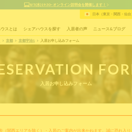
8/5(水)19:30~ オンライン説明会を開催します！
日本（東京・関西・仙台）
ハウスとは
シェアハウスを探す
入居者の声
ニュース&ブログ
P
京都
京都宇治1
入居お申し込みフォーム
ESERVATION FO
入居お申し込みフォーム
去（関西エリアを除く）・入居のご案内が出来かねます。誠に恐れ入り