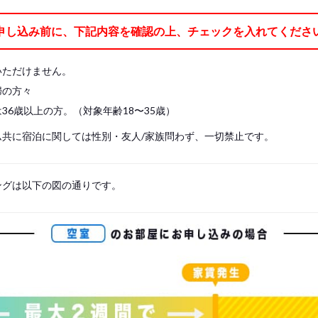
ケット、枕、枕カバー、ベッドパッド、シーツの7点)
申し込み前に、下記内容を確認の上、チェックを入れてくださ
レスに直接寝ることはできません。 必ずベッドパッド を敷き、シーツをご使用
や掛け布団をご持参ください。
いただけません。
婦の方々
36歳以上の方。（対象年齢18〜35歳）
ム共に宿泊に関しては性別・友人/家族問わず、一切禁止です。
ングは以下の図の通りです。
s, please write your name again.