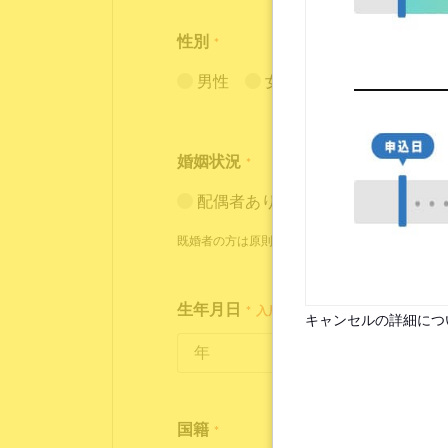
性別
*
男性
女性
婚姻状況
*
配偶者あり（入居条件あり）
既婚者の方は原則お断りしておりますが、状況に
生年月日
*
入居時点で18歳～35歳の方が対象
キャンセルの詳細につ
国籍
*