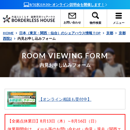
8/5(水)19:30~ オンライン説明会を開催します！
お問い合わせ
物件検索
メニュー
HOME
日本（東京・関西・仙台）のシェアハウス情報 TOP
京都
京都
西院2
内見お申し込みフォーム
ROOM VIEWING FORM
内見お申し込みフォーム
【オンライン相談も受付中】
【全拠点休業日】8月13日（木）～8月16日（日）
休業期間中は、メール等のお問い合わせ・内見・退去（関西エ