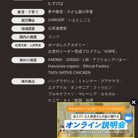
むすびば
夢中教室
小さな森の学童
教育・子育て
UNROOF
いえとしごと
就労機会
公民連携室
地域課題
コシツ
国内の貧困
ボーダレスアカデミー
起業支援・人材育成
次世代リーダー育成プログラム「HOPE」
AMOMA
JOGGO
LIB
アフリカシアバター
海外の貧困
Haruulala organic
Ethical Factory
TAO's NATIVE CHICKEN
バングラデシュ
ミャンマー
グアテマラ
海外拠点
エクアドル
タンザニア
フィリピン
ブルキナファソ
マレーシア
セネガル
ケニア
タイ
韓国
台湾