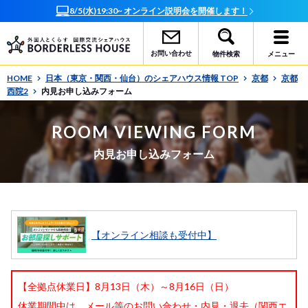
水)19:30~ オンライン説明会を開催します！
オンラインで簡
お問い合わせ
物件検索
メニュー
HOME
日本（東京・関西・仙台）のシェアハウス情報 TOP
京都
京都
西院2
内見お申し込みフォーム
ROOM VIEWING FORM
内見お申し込みフォーム
【オンライン相談も受付中】
【全拠点休業日】8月13日（木）～8月16日（日）
休業期間中は、メール等のお問い合わせ・内見・退去（関西エ