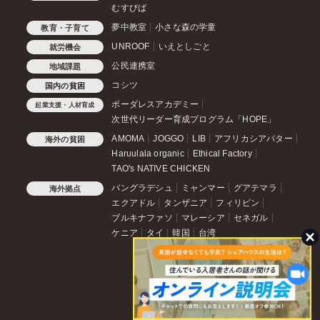
むすびば
夢中教室
小さな森の学童
教育・子育て
UNROOF
いえとしごと
就労機会
公民連携室
地域課題
コシツ
国内の貧困
ボーダレスアカデミー
起業支援・人材育成
次世代リーダー育成プログラム「HOPE」
AMOMA
JOGGO
LIB
アフリカシアバター
海外の貧困
Haruulala organic
Ethical Factory
TAO's NATIVE CHICKEN
バングラデシュ
ミャンマー
グアテマラ
海外拠点
エクアドル
タンザニア
フィリピン
ブルキナファソ
マレーシア
セネガル
ケニア
タイ
韓国
台湾