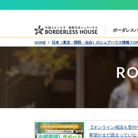
ボーダレス
HOME
日本（東京・関西・仙台）のシェアハウス情報 TO
RO
【オンライン相談も受付
希望がまだ固まっていな