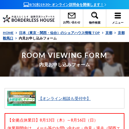
8/5(水)19:30~ オンライン説明会を開催します！
お問い合わせ
物件検索
メニュー
HOME
日本（東京・関西・仙台）のシェアハウス情報 TOP
京都
京都
鞍馬口
内見お申し込みフォーム
ROOM VIEWING FORM
内見お申し込みフォーム
【オンライン相談も受付中】
【全拠点休業日】8月13日（木）～8月16日（日）
休業期間中は、メール等のお問い合わせ・内見・退去（関西エ