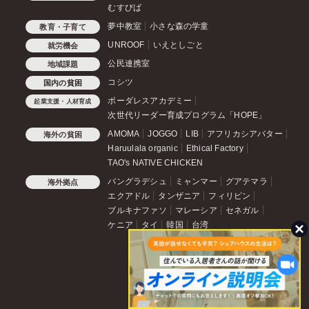
むすびば
夢中教室
小さな森の学童
教育・子育て
UNROOF
いえとしごと
就労機会
公民連携室
地域課題
コシツ
国内の貧困
ボーダレスアカデミー
起業支援・人材育成
次世代リーダー育成プログラム「HOPE」
AMOMA
JOGGO
LIB
アフリカシアバター
海外の貧困
Haruulala organic
Ethical Factory
TAO's NATIVE CHICKEN
バングラデシュ
ミャンマー
グアテマラ
海外拠点
エクアドル
タンザニア
フィリピン
ブルキナファソ
マレーシア
セネガル
ケニア
タイ
韓国
台湾