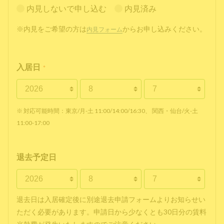
内見しないで申し込む
内見済み
※内見をご希望の方は
からお申し込みください。
内見フォーム
入居日
*
※ 対応可能時間：東京/月-土 11:00/14:00/16:30、 関西・仙台/火-土
11:00-17:00
退去予定日
退去日は入居確定後に別途退去申請フォームよりお知らせい
ただく必要があります。申請日から少なくとも30日分の賃料