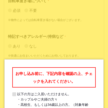
自転車置き場について
*
必須
不要
※物件によっては自転車置き場がない場合がございます。
特記すべきアレルギー/持病など
*
あり
なし
※快適にお住まいいただくためにお伺いしております。
職業
*
お申し込み前に、下記内容を確認の上、チェ
ックを入れてください。
以下の方はご入居いただけません。
・カップルやご夫婦の方々
勤務先名、学校名
*
・高校生、もしくは36歳以上の方。（対象年齢