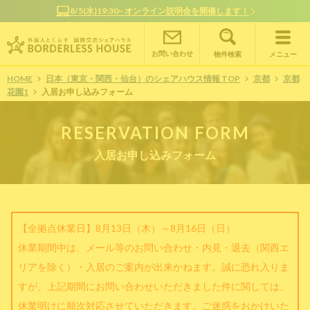
8/5(水)19:30~ オンライン説明会を開催します！
お問い合わせ
物件検索
メニュー
HOME
日本（東京・関西・仙台）のシェアハウス情報 TOP
京都
京都
花園1
入居お申し込みフォーム
RESERVATION FORM
入居お申し込みフォーム
【全拠点休業日】8月13日（木）～8月16日（日）
休業期間中は、メール等のお問い合わせ・内見・退去（関西エ
リアを除く）・入居のご案内が出来かねます。誠に恐れ入りま
すが、上記期間にお問い合わせいただきました件に関しては、
休業明けに順次対応させていただきます。ご迷惑をおかけいた