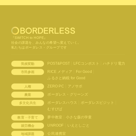
『SWITCH to HOPE』
社会の課題を、みんなの希望へ変えていく。
私たちはボーダレス・グループです
POST&POST
LFCコンポスト
ハチドリ電力
気候変動
RICE メディア
For Good
市民参画
ふるさと納税 for Good
ZERO PC
アノサポ
人権
ボーダレス・グリーンズ
農業
ボーダレスハウス
ボーダレスビジット
多文化共生
むすびば
夢中教室
小さな森の学童
教育・子育て
UNROOF
いえとしごと
就労機会
公民連携室
地域課題