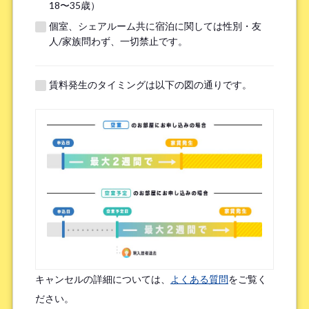
18〜35歳）
個室、シェアルーム共に宿泊に関しては性別・友
※無職の方は無しとご記入ください
人/家族問わず、一切禁止です。
提携機関
※以下の提携機関に所属されている方はお選び下さい。
賃料発生のタイミングは以下の図の通りです。
ボーダレスハウスを知ったきっかけ
*
検索エンジン（Google／Yahoo! など）
広告を見て（Google広告／SNS広告 など）
物件ポータルサイト
ブログやWeb記事を読んで
キャンセルの詳細については、
よくある質問
をご覧く
友人/知人からの口コミ
所属先からの紹介
ださい。
SNSインフルエンサーの投稿を見た