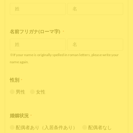
名前フリガナ(ローマ字)
*
※If your name is originally spelled in roman letters, please write your
name again.
性別
*
男性
女性
婚姻状況
*
配偶者あり（入居条件あり）
配偶者なし