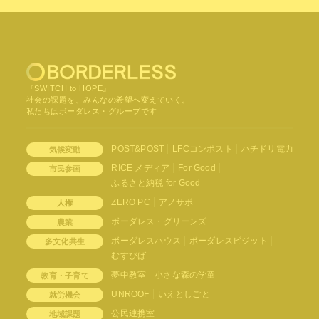
『SWITCH to HOPE』
社会の課題を、みんなの希望へ変えていく。
私たちはボーダレス・グループです
POST&POST
LFCコンポスト
ハチドリ電力
気候変動
RICE メディア
For Good
市民参画
ふるさと納税 for Good
ZERO PC
アノサポ
人権
ボーダレス・グリーンズ
農業
ボーダレスハウス
ボーダレスビジット
多文化共生
むすびば
夢中教室
小さな森の学童
教育・子育て
UNROOF
いえとしごと
就労機会
公民連携室
地域課題