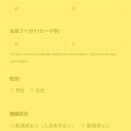
名前フリガナ(ローマ字)
*
※If your name is originally spelled in roman letters, please write your
name again.
性別
*
男性
女性
婚姻状況
*
配偶者あり（入居条件あり）
配偶者なし