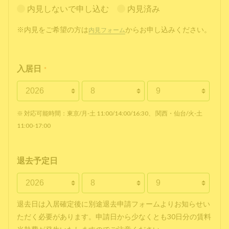
内見しないで申し込む
内見済み
※内見をご希望の方は
からお申し込みください。
内見フォーム
入居日
*
※ 対応可能時間：東京/月-土 11:00/14:00/16:30、 関西・仙台/火-土
11:00-17:00
退去予定日
退去日は入居確定後に別途退去申請フォームよりお知らせい
ただく必要があります。申請日から少なくとも30日分の賃料