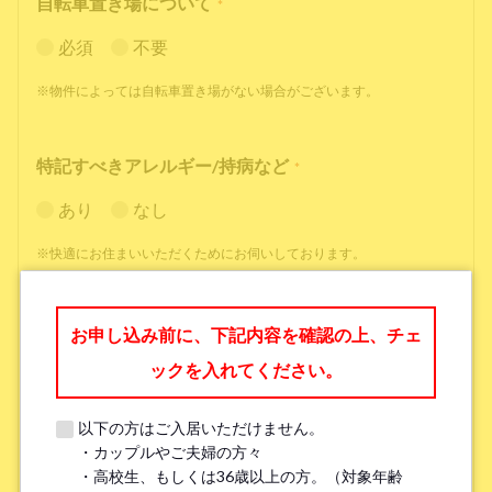
自転車置き場について
*
必須
不要
※物件によっては自転車置き場がない場合がございます。
特記すべきアレルギー/持病など
*
あり
なし
※快適にお住まいいただくためにお伺いしております。
職業
*
お申し込み前に、下記内容を確認の上、チェ
ックを入れてください。
以下の方はご入居いただけません。
・カップルやご夫婦の方々
勤務先名、学校名
*
・高校生、もしくは36歳以上の方。（対象年齢