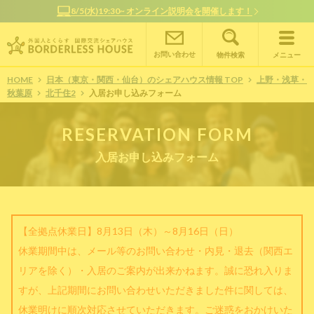
オンラインで簡単相談！お部屋探しサポート随時受付中
お問い合わせ
物件検索
メニュー
HOME
日本（東京・関西・仙台）のシェアハウス情報 TOP
上野・浅草・
秋葉原
北千住2
入居お申し込みフォーム
RESERVATION FORM
入居お申し込みフォーム
【全拠点休業日】8月13日（木）～8月16日（日）
休業期間中は、メール等のお問い合わせ・内見・退去（関西エ
リアを除く）・入居のご案内が出来かねます。誠に恐れ入りま
すが、上記期間にお問い合わせいただきました件に関しては、
休業明けに順次対応させていただきます。ご迷惑をおかけいた