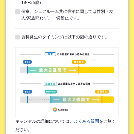
18〜35歳）
個室、シェアルーム共に宿泊に関しては性別・友
※無職の方は無しとご記入ください
人/家族問わず、一切禁止です。
提携機関
※以下の提携機関に所属されている方はお選び下さい。
賃料発生のタイミングは以下の図の通りです。
ボーダレスハウスを知ったきっかけ
*
検索エンジン（Google／Yahoo! など）
広告を見て（Google広告／SNS広告 など）
物件ポータルサイト
ブログやWeb記事を読んで
キャンセルの詳細については、
よくある質問
をご覧く
友人/知人からの口コミ
所属先からの紹介
ださい。
SNSインフルエンサーの投稿を見た