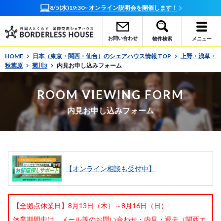
8/5(水)19:30~ オンライン説明会を開催します！
お問い合わせ
物件検索
メニュー
HOME
日本（東京・関西・仙台）のシェアハウス情報 TOP
上野・浅草・
秋葉原
菊川3
内見お申し込みフォーム
ROOM VIEWING FORM
内見お申し込みフォーム
【オンライン相談も受付中】
【全拠点休業日】8月13日（木）～8月16日（日）
休業期間中は、メール等のお問い合わせ・内見・退去（関西エ