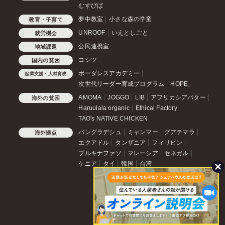
むすびば
夢中教室
小さな森の学童
教育・子育て
UNROOF
いえとしごと
就労機会
公民連携室
地域課題
コシツ
国内の貧困
ボーダレスアカデミー
起業支援・人材育成
次世代リーダー育成プログラム「HOPE」
AMOMA
JOGGO
LIB
アフリカシアバター
海外の貧困
Haruulala organic
Ethical Factory
TAO's NATIVE CHICKEN
バングラデシュ
ミャンマー
グアテマラ
海外拠点
エクアドル
タンザニア
フィリピン
ブルキナファソ
マレーシア
セネガル
ケニア
タイ
韓国
台湾