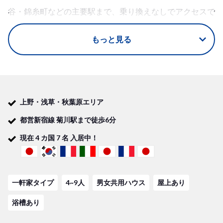
谷・錦糸町などの主要駅まで、乗り換えなしでアクセスで
きます。通学・通勤にも便利なので、大学生や社会人の方
もっと見る
にもおすすめなシェアハウスです。
【下町情緒とオシャレな空気を堪能できる、贅沢なエリ
ア】
上野・浅草・秋葉原エリア
菊川駅周辺には、生活に必要なスーパーやコンビニなどの
都営新宿線 菊川駅まで徒歩6分
施設が揃っており、とっても便利。静かで穏やかな住宅街
現在
4
カ国
7
名 入居中！
であり、歴史的な名所や文化スポットが点在しています。
アートとカフェの街、清澄白河も近いため、休日にはのん
びりお散歩も楽しめますよ。
一軒家タイプ
4~9人
男女共用ハウス
屋上あり
春の桜を楽しむには、大横川沿いの桜がぴったり！有名な
桜の景色がハウスの近くで楽しめます。人気のある浅草エ
浴槽あり
リアも近いので、伝統的な雰囲気や観光名所の魅力を思い