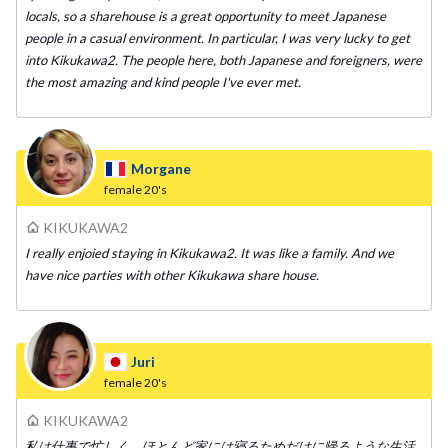
locals, so a sharehouse is a great opportunity to meet Japanese
people in a casual environment. In particular, I was very lucky to get
into Kikukawa2. The people here, both Japanese and foreigners, were
the most amazing and kind people I've ever met.
Morgane
female
20's
KIKUKAWA2
I really enjoied staying in Kikukawa2. It was like a family. And we
have nice parties with other Kikukawa share house.
Juri
female
20's
KIKUKAWA2
私は仕事で忙しく、ほとんど家には寝るためだけに帰るような生活