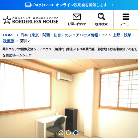
オンラインで簡単相談！お部屋探しサポート随時受付中
お問い合わせ
物件検索
メニュー
HOME
日本（東京・関西・仙台）のシェアハウス情報 TOP
上野・浅草・
秋葉原
菊川2
菊川エリアの国際交流シェアハウス（菊川2）|東京メトロ半蔵門線・都営地下鉄新宿線沿いのおし
な個室/ルームシェア