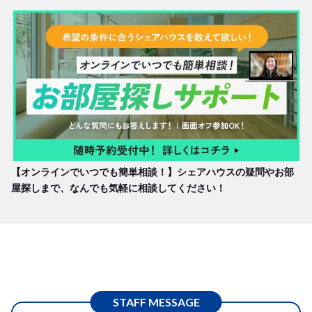
切り楽しんでくださいね。
【小規模ハウスの強み！ハウスメイトとの盛んな交流も】
ボーダレスハウス菊川2は、入居人数7人という小規模シ
ェアハウス。そのため、一人ひとりのハウスメイトとのコ
ミュニケーションが自然と増え、充実した国際交流ライフ
を送ることができます。近隣の菊川1・3ハウスとの交流
も盛んなため、さまざまな出会いを楽しむことができます
【オンラインでいつでも簡単相談！】シェアハウスの疑問やお部
屋探しまで、なんでも気軽に相談してください！
よ！
小規模ならではのあたたかい雰囲気のなかで、国際交流を
満喫する国内留学ライフを楽しみましょう！
STAFF MESSAGE