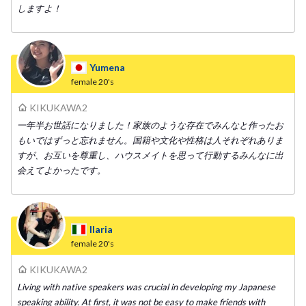
しますよ！
Yumena
female
20's
KIKUKAWA2
一年半お世話になりました！家族のような存在でみんなと作ったお
もいではずっと忘れません。国籍や文化や性格は人それぞれありま
すが、お互いを尊重し、ハウスメイトを思って行動するみんなに出
会えてよかったです。
Ilaria
female
20's
KIKUKAWA2
Living with native speakers was crucial in developing my Japanese
speaking ability. At first, it was not be easy to make friends with