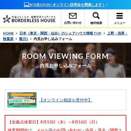
明会を開催します！
オンラインで簡単相談！お部屋探しサポー
お問い合わせ
物件検索
メニュー
HOME
日本（東京・関西・仙台）のシェアハウス情報 TOP
上野・浅草・
秋葉原
菊川1
内見お申し込みフォーム
ROOM VIEWING FORM
内見お申し込みフォーム
【オンライン相談も受付中】
【全拠点休業日】8月13日（木）～8月16日（日）
休業期間中は、メール等のお問い合わせ・内見・退去（関西エ