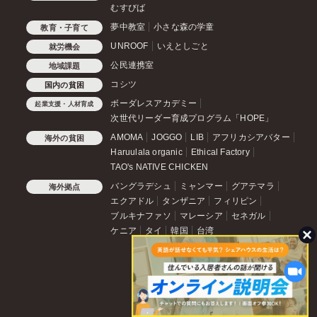
むすびば
夢中教室
小さな森の学童
教育・子育て
UNROOF
いえとしごと
就労機会
公民連携室
地域課題
コシツ
国内の貧困
ボーダレスアカデミー
起業支援・人材育成
次世代リーダー育成プログラム「HOPE」
AMOMA
JOGGO
LIB
アフリカシアバター
海外の貧困
Haruulala organic
Ethical Factory
TAO's NATIVE CHICKEN
バングラデシュ
ミャンマー
グアテマラ
海外拠点
エクアドル
タンザニア
フィリピン
ブルキナファソ
マレーシア
セネガル
ケニア
タイ
韓国
台湾