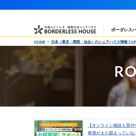
ボーダレス
HOME
日本（東京・関西・仙台）のシェアハウス情報 TO
RO
【オンライン相談も受付
希望がまだ固まっていな