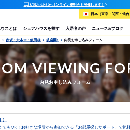
8/5(水)19:30~ オンライン説明会を開催します！
日本（東京・関西・仙台）
ハウスとは
シェアハウスを探す
入居者の声
ニュース&ブログ
P
赤坂・六本木・飯田橋
後楽園1
内見お申し込みフォーム
OM VIEWING F
内見お申し込みフォーム
中】
くてもOK！お好きな場所から参加できる「お部屋探しサポート」で気