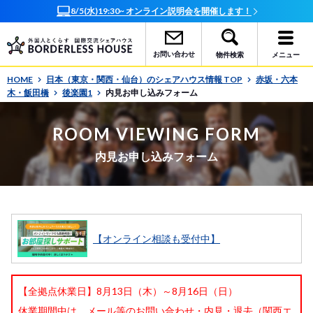
8/5(水)19:30~ オンライン説明会を開催します！
お問い合わせ
物件検索
メニュー
HOME
日本（東京・関西・仙台）のシェアハウス情報 TOP
赤坂・六本
木・飯田橋
後楽園1
内見お申し込みフォーム
ROOM VIEWING FORM
内見お申し込みフォーム
【オンライン相談も受付中】
【全拠点休業日】8月13日（木）～8月16日（日）
休業期間中は、メール等のお問い合わせ・内見・退去（関西エ