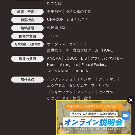
むすびば
夢中教室
小さな森の学童
教育・子育て
UNROOF
いえとしごと
就労機会
公民連携室
地域課題
コシツ
国内の貧困
ボーダレスアカデミー
起業支援・人材育成
次世代リーダー育成プログラム「HOPE」
AMOMA
JOGGO
LIB
アフリカシアバター
海外の貧困
Haruulala organic
Ethical Factory
TAO's NATIVE CHICKEN
バングラデシュ
ミャンマー
グアテマラ
海外拠点
エクアドル
タンザニア
フィリピン
ブルキナファソ
マレーシア
セネガル
ケニア
タイ
韓国
台湾