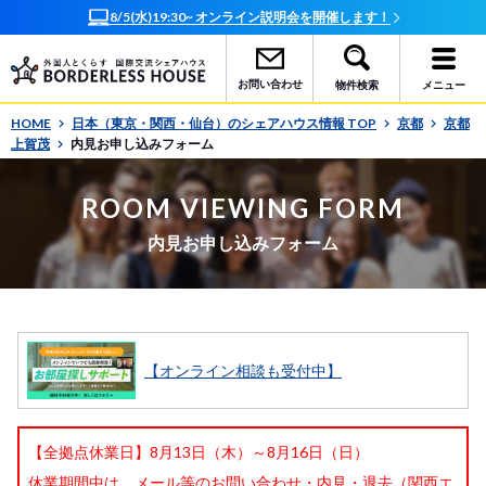
8/5(水)19:30~ オンライン説明会を開催します！
お問い合わせ
物件検索
メニュー
HOME
日本（東京・関西・仙台）のシェアハウス情報 TOP
京都
京都
上賀茂
内見お申し込みフォーム
ROOM VIEWING FORM
内見お申し込みフォーム
【オンライン相談も受付中】
【全拠点休業日】8月13日（木）～8月16日（日）
休業期間中は、メール等のお問い合わせ・内見・退去（関西エ