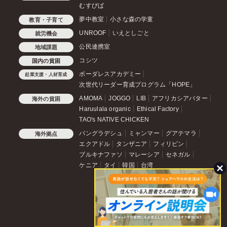
むすびば
夢中教室
小さな森の学童
教育・子育て
UNROOF
いえとしごと
就労機会
公民連携室
地域課題
コシツ
国内の貧困
ボーダレスアカデミー
起業支援・人材育成
次世代リーダー育成プログラム「HOPE」
AMOMA
JOGGO
LIB
アフリカシアバター
海外の貧困
Haruulala organic
Ethical Factory
TAO's NATIVE CHICKEN
バングラデシュ
ミャンマー
グアテマラ
海外拠点
エクアドル
タンザニア
フィリピン
ブルキナファソ
マレーシア
セネガル
ケニア
タイ
韓国
台湾