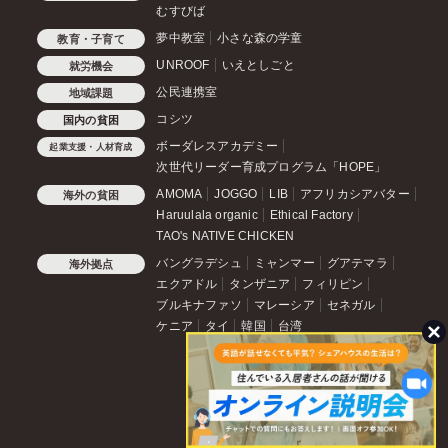
むすびば
夢中教室
小さな森の学童
教育・子育て
UNROOF
いえとしごと
就労機会
公民連携室
地域課題
コシツ
国内の貧困
ボーダレスアカデミー
起業支援・人材育成
次世代リーダー育成プログラム「HOPE」
AMOMA
JOGGO
LIB
アフリカシアバター
海外の貧困
Haruulala organic
Ethical Factory
TAO's NATIVE CHICKEN
バングラデシュ
ミャンマー
グアテマラ
海外拠点
エクアドル
タンザニア
フィリピン
ブルキナファソ
マレーシア
セネガル
ケニア
タイ
韓国
台湾