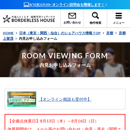
8/5(水)19:30~ オンライン説明会を開催します！
お問い合わせ
物件検索
メニュー
HOME
日本（東京・関西・仙台）のシェアハウス情報 TOP
京都
京都
上賀茂
内見お申し込みフォーム
ROOM VIEWING FORM
内見お申し込みフォーム
【オンライン相談も受付中】
【全拠点休業日】8月13日（木）～8月16日（日）
休業期間中は、メール等のお問い合わせ・内見・退去（関西エ