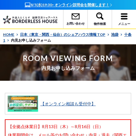
8/5(水)19:30~ オンライン説明会を開催します！
お問い合わせ
物件検索
メニュー
HOME
日本（東京・関西・仙台）のシェアハウス情報 TOP
池袋
十条
1
内見お申し込みフォーム
ROOM VIEWING FORM
内見お申し込みフォーム
【オンライン相談も受付中】
【全拠点休業日】8月13日（木）～8月16日（日）
休業期間中は、メール等のお問い合わせ・内見・退去（関西エ