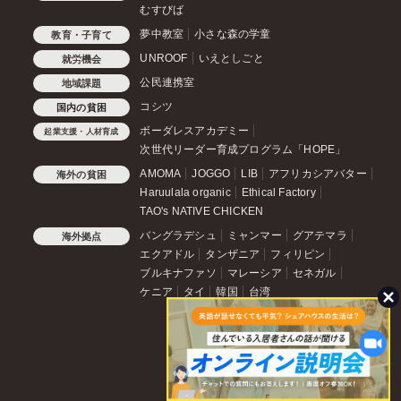
むすびば
夢中教室
小さな森の学童
教育・子育て
UNROOF
いえとしごと
就労機会
公民連携室
地域課題
コシツ
国内の貧困
ボーダレスアカデミー
起業支援・人材育成
次世代リーダー育成プログラム「HOPE」
AMOMA
JOGGO
LIB
アフリカシアバター
海外の貧困
Haruulala organic
Ethical Factory
TAO's NATIVE CHICKEN
バングラデシュ
ミャンマー
グアテマラ
海外拠点
エクアドル
タンザニア
フィリピン
ブルキナファソ
マレーシア
セネガル
ケニア
タイ
韓国
台湾