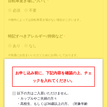
自転車置き場について
*
必須
不要
※物件によっては自転車置き場がない場合がございます。
特記すべきアレルギー/持病など
*
あり
なし
※快適にお住まいいただくためにお伺いしております。
職業
*
お申し込み前に、下記内容を確認の上、チェ
ックを入れてください。
以下の方はご入居いただけません。
・カップルやご夫婦の方々
勤務先名、学校名
*
・高校生、もしくは36歳以上の方。（対象年齢