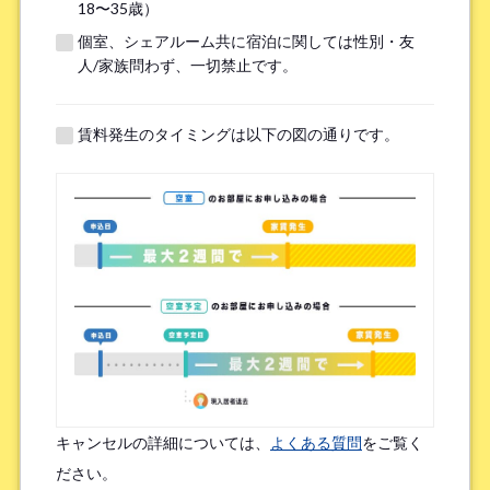
18〜35歳）
個室、シェアルーム共に宿泊に関しては性別・友
※無職の方は無しとご記入ください
人/家族問わず、一切禁止です。
提携機関
※以下の提携機関に所属されている方はお選び下さい。
賃料発生のタイミングは以下の図の通りです。
ボーダレスハウスを知ったきっかけ
*
検索エンジン（Google／Yahoo! など）
広告を見て（Google広告／SNS広告 など）
物件ポータルサイト
ブログやWeb記事を読んで
キャンセルの詳細については、
よくある質問
をご覧く
友人/知人からの口コミ
所属先からの紹介
ださい。
SNSインフルエンサーの投稿を見た