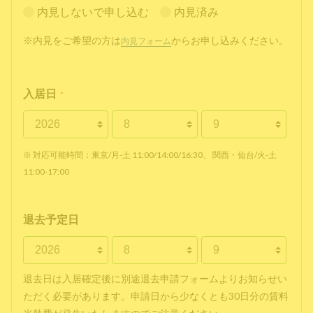
内見しないで申し込む
内見済み
※内見をご希望の方は
からお申し込みください。
内見フォーム
入居日
*
※ 対応可能時間：東京/月-土 11:00/14:00/16:30、 関西・仙台/火-土
11:00-17:00
退去予定日
退去日は入居確定後に別途退去申請フォームよりお知らせい
ただく必要があります。申請日から少なくとも30日分の賃料