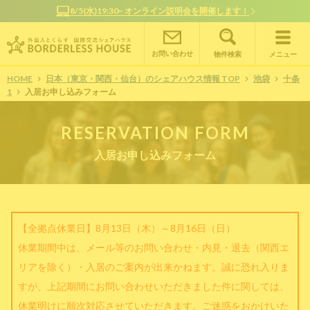
8/5(水)19:30~ オンライン説明会を開催します！
オ
お問い合わせ
物件検索
メニュー
HOME
日本（東京・関西・仙台）のシェアハウス情報 TOP
池袋
十条
1
入居お申し込みフォーム
RESERVATION FORM
入居お申し込みフォーム
【全拠点休業日】8月13日（木）～8月16日（日）
休業期間中は、メール等のお問い合わせ・内見・退去（関西エ
リアを除く）・入居のご案内が出来かねます。誠に恐れ入りま
すが、上記期間にお問い合わせいただきました件に関しては、
休業明けに順次対応させていただきます。ご迷惑をおかけいた