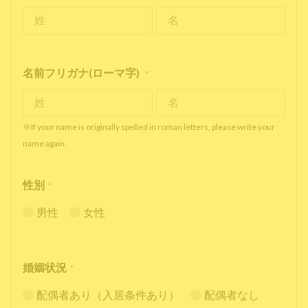
名前フリガナ(ローマ字)
*
※If your name is originally spelled in roman letters, please write your
name again.
性別
*
男性
女性
婚姻状況
*
配偶者あり（入居条件あり）
配偶者なし