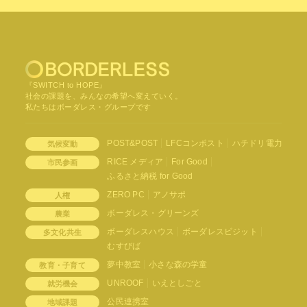
『SWITCH to HOPE』
社会の課題を、みんなの希望へ変えていく。
私たちはボーダレス・グループです
POST&POST
LFCコンポスト
ハチドリ電力
気候変動
RICE メディア
For Good
市民参画
ふるさと納税 for Good
ZERO PC
アノサポ
人権
ボーダレス・グリーンズ
農業
ボーダレスハウス
ボーダレスビジット
多文化共生
むすびば
夢中教室
小さな森の学童
教育・子育て
UNROOF
いえとしごと
就労機会
公民連携室
地域課題