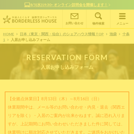
8/5(水)19:30~ オンライン説明会を開催します！
お問い合わせ
物件検索
メニュー
HOME
日本（東京・関西・仙台）のシェアハウス情報 TOP
池袋
十条
1
入居お申し込みフォーム
RESERVATION FORM
入居お申し込みフォーム
【全拠点休業日】8月13日（木）～8月16日（日）
休業期間中は、メール等のお問い合わせ・内見・退去（関西エ
リアを除く）・入居のご案内が出来かねます。誠に恐れ入りま
すが、上記期間にお問い合わせいただきました件に関しては、
休業明けに順次対応させていただきます。ご迷惑をおかけいた