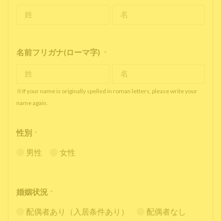
名前フリガナ(ローマ字)
*
※If your name is originally spelled in roman letters, please write your
name again.
性別
*
男性
女性
婚姻状況
*
配偶者あり（入居条件あり）
配偶者なし