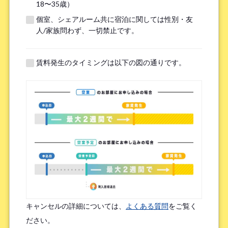
18〜35歳）
個室、シェアルーム共に宿泊に関しては性別・友
※無職の方は無しとご記入ください
人/家族問わず、一切禁止です。
提携機関
※以下の提携機関に所属されている方はお選び下さい。
賃料発生のタイミングは以下の図の通りです。
ボーダレスハウスを知ったきっかけ
*
検索エンジン（Google／Yahoo! など）
広告を見て（Google広告／SNS広告 など）
物件ポータルサイト
ブログやWeb記事を読んで
キャンセルの詳細については、
よくある質問
をご覧く
友人/知人からの口コミ
所属先からの紹介
ださい。
SNSインフルエンサーの投稿を見た