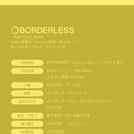
『SWITCH to HOPE』
社会の課題を、みんなの希望へ変えていく。
私たちはボーダレス・グループです
POST&POST
LFCコンポスト
ハチドリ電力
気候変動
RICE メディア
For Good
市民参画
ふるさと納税 for Good
ZERO PC
アノサポ
人権
ボーダレス・グリーンズ
農業
ボーダレスハウス
ボーダレスビジット
多文化共生
むすびば
夢中教室
小さな森の学童
教育・子育て
UNROOF
いえとしごと
就労機会
公民連携室
地域課題