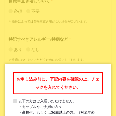
自転車置き場について
*
必須
不要
※物件によっては自転車置き場がない場合がございます。
特記すべきアレルギー/持病など
*
あり
なし
※快適にお住まいいただくためにお伺いしております。
職業
*
お申し込み前に、下記内容を確認の上、チェ
ックを入れてください。
以下の方はご入居いただけません。
・カップルやご夫婦の方々
勤務先名、学校名
*
・高校生、もしくは36歳以上の方。（対象年齢