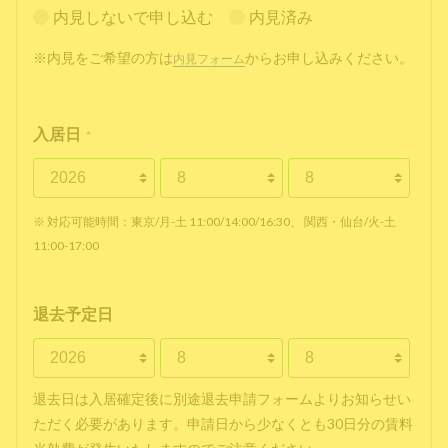
内見しないで申し込む
内見済み
※内見をご希望の方は
からお申し込みください。
内見フォーム
入居日
*
※ 対応可能時間：東京/月-土 11:00/14:00/16:30、 関西・仙台/火-土
11:00-17:00
退去予定日
退去日は入居確定後に別途退去申請フォームよりお知らせい
ただく必要があります。申請日から少なくとも30日分の賃料