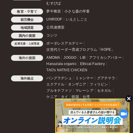
むすびば
夢中教室
小さな森の学童
教育・子育て
UNROOF
いえとしごと
就労機会
公民連携室
地域課題
コシツ
国内の貧困
ボーダレスアカデミー
起業支援・人材育成
次世代リーダー育成プログラム「HOPE」
AMOMA
JOGGO
LIB
アフリカシアバター
海外の貧困
Haruulala organic
Ethical Factory
TAO's NATIVE CHICKEN
バングラデシュ
ミャンマー
グアテマラ
海外拠点
エクアドル
タンザニア
フィリピン
ブルキナファソ
マレーシア
セネガル
ケニア
タイ
韓国
台湾