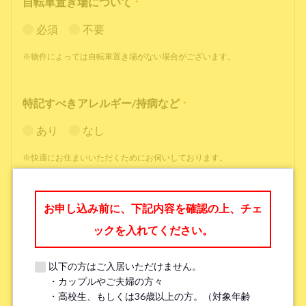
自転車置き場について
*
必須
不要
※物件によっては自転車置き場がない場合がございます。
特記すべきアレルギー/持病など
*
あり
なし
※快適にお住まいいただくためにお伺いしております。
職業
*
お申し込み前に、下記内容を確認の上、チェ
ックを入れてください。
以下の方はご入居いただけません。
・カップルやご夫婦の方々
勤務先名、学校名
*
・高校生、もしくは36歳以上の方。（対象年齢