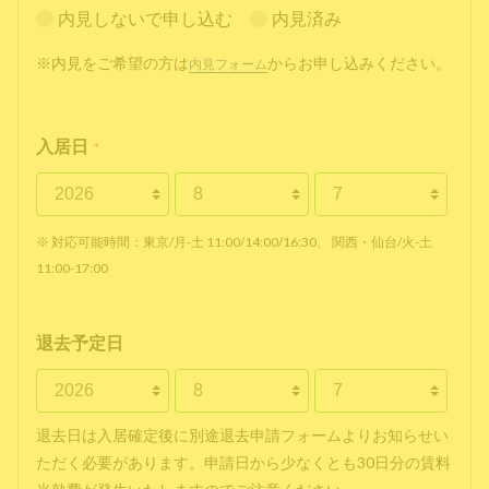
内見しないで申し込む
内見済み
※内見をご希望の方は
からお申し込みください。
内見フォーム
入居日
*
※ 対応可能時間：東京/月-土 11:00/14:00/16:30、 関西・仙台/火-土
11:00-17:00
退去予定日
退去日は入居確定後に別途退去申請フォームよりお知らせい
ただく必要があります。申請日から少なくとも30日分の賃料