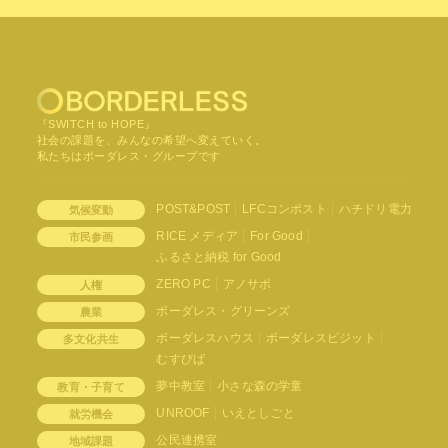
『SWITCH to HOPE』
社会の課題を、みんなの希望へ変えていく。
私たちはボーダレス・グループです
POST&POST
LFCコンポスト
ハチドリ電力
気候変動
RICE メディア
For Good
市民参画
ふるさと納税 for Good
ZERO PC
アノサポ
人権
ボーダレス・グリーンズ
農業
ボーダレスハウス
ボーダレスビジット
多文化共生
むすびば
夢中教室
小さな森の学童
教育・子育て
UNROOF
いえとしごと
就労機会
公民連携室
地域課題