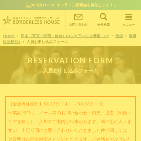
8/5(水)19:30~ オンライン説明会を開催します！
お問い合わせ
物件検索
メニュー
HOME
日本（東京・関西・仙台）のシェアハウス情報 TOP
池袋
板橋
区役所前1
入居お申し込みフォーム
RESERVATION FORM
入居お申し込みフォーム
【全拠点休業日】8月13日（木）～8月16日（日）
休業期間中は、メール等のお問い合わせ・内見・退去（関西エ
リアを除く）・入居のご案内が出来かねます。誠に恐れ入りま
すが、上記期間にお問い合わせいただきました件に関しては、
休業明けに順次対応させていただきます。ご迷惑をおかけいた