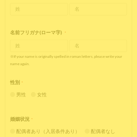
名前フリガナ(ローマ字)
*
※If your name is originally spelled in roman letters, please write your
name again.
性別
*
男性
女性
婚姻状況
*
配偶者あり（入居条件あり）
配偶者なし