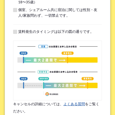
18〜35歳）
個室、シェアルーム共に宿泊に関しては性別・友
※無職の方は無しとご記入ください
人/家族問わず、一切禁止です。
提携機関
※以下の提携機関に所属されている方はお選び下さい。
賃料発生のタイミングは以下の図の通りです。
ボーダレスハウスを知ったきっかけ
*
検索エンジン（Google／Yahoo! など）
広告を見て（Google広告／SNS広告 など）
物件ポータルサイト
ブログやWeb記事を読んで
キャンセルの詳細については、
よくある質問
をご覧く
友人/知人からの口コミ
所属先からの紹介
ださい。
SNSインフルエンサーの投稿を見た