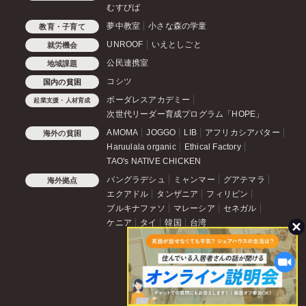
むすびば
夢中教室
小さな森の学童
教育・子育て
UNROOF
いえとしごと
就労機会
公民連携室
地域課題
コシツ
国内の貧困
ボーダレスアカデミー
起業支援・人材育成
次世代リーダー育成プログラム「HOPE」
AMOMA
JOGGO
LIB
アフリカシアバター
海外の貧困
Haruulala organic
Ethical Factory
TAO's NATIVE CHICKEN
バングラデシュ
ミャンマー
グアテマラ
海外拠点
エクアドル
タンザニア
フィリピン
ブルキナファソ
マレーシア
セネガル
ケニア
タイ
韓国
台湾