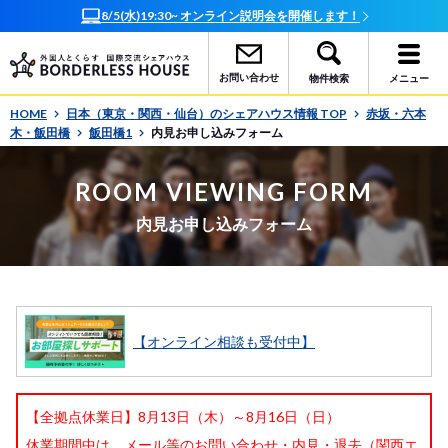
8/5(水)19:30~ オンライン説明会を開催します！
お問い合わせ
物件検索
メニュー
HOME
日本（東京・関西・仙台）のシェアハウス情報 TOP
赤坂・六本
木・飯田橋
飯田橋1
内見お申し込みフォーム
ROOM VIEWING FORM
内見お申し込みフォーム
【オンライン相談も受付中】
【全拠点休業日】8月13日（木）～8月16日（日）
休業期間中は、メール等のお問い合わせ・内見・退去（関西エ