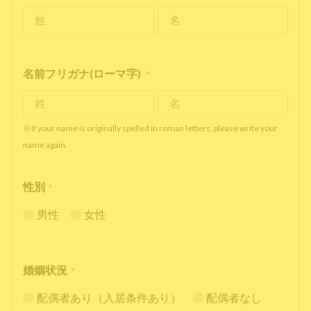
名前フリガナ(ローマ字)
*
※If your name is originally spelled in roman letters, please write your
name again.
性別
*
男性
女性
婚姻状況
*
配偶者あり（入居条件あり）
配偶者なし