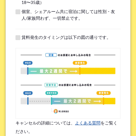
18〜35歳）
個室、シェアルーム共に宿泊に関しては性別・友
※無職の方は無しとご記入ください
人/家族問わず、一切禁止です。
提携機関
※以下の提携機関に所属されている方はお選び下さい。
賃料発生のタイミングは以下の図の通りです。
ボーダレスハウスを知ったきっかけ
*
検索エンジン（Google／Yahoo! など）
広告を見て（Google広告／SNS広告 など）
物件ポータルサイト
ブログやWeb記事を読んで
キャンセルの詳細については、
よくある質問
をご覧く
友人/知人からの口コミ
所属先からの紹介
ださい。
SNSインフルエンサーの投稿を見た