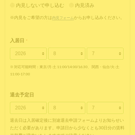
内見しないで申し込む
内見済み
※内見をご希望の方は
からお申し込みください。
内見フォーム
入居日
*
※ 対応可能時間：東京/月-土 11:00/14:00/16:30、 関西・仙台/火-土
11:00-17:00
退去予定日
退去日は入居確定後に別途退去申請フォームよりお知らせい
ただく必要があります。申請日から少なくとも30日分の賃料