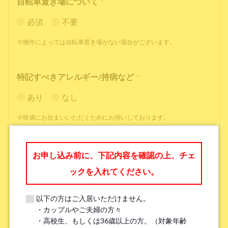
自転車置き場について
*
必須
不要
※物件によっては自転車置き場がない場合がございます。
特記すべきアレルギー/持病など
*
あり
なし
※快適にお住まいいただくためにお伺いしております。
職業
*
お申し込み前に、下記内容を確認の上、チェ
ックを入れてください。
以下の方はご入居いただけません。
・カップルやご夫婦の方々
勤務先名、学校名
*
・高校生、もしくは36歳以上の方。（対象年齢