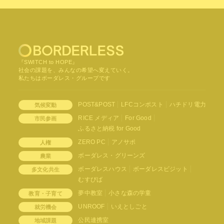
『SWITCH to HOPE』
社会の課題を、みんなの希望へ変えていく。
私たちはボーダレス・グループです
POST&POST
LFCコンポスト
ハチドリ電力
気候変動
RICE メディア
For Good
市民参画
ふるさと納税 for Good
ZERO PC
アノサポ
人権
ボーダレス・グリーンズ
農業
ボーダレスハウス
ボーダレスビジット
多文化共生
むすびば
夢中教室
小さな森の学童
教育・子育て
UNROOF
いえとしごと
就労機会
公民連携室
地域課題