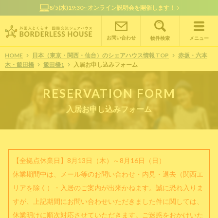
8/5(水)19:30~ オンライン説明会を開催します！
お問い合わせ
物件検索
メニュー
HOME
日本（東京・関西・仙台）のシェアハウス情報 TOP
赤坂・六本
木・飯田橋
飯田橋1
入居お申し込みフォーム
RESERVATION FORM
入居お申し込みフォーム
【全拠点休業日】8月13日（木）～8月16日（日）
休業期間中は、メール等のお問い合わせ・内見・退去（関西エ
リアを除く）・入居のご案内が出来かねます。誠に恐れ入りま
すが、上記期間にお問い合わせいただきました件に関しては、
休業明けに順次対応させていただきます。ご迷惑をおかけいた