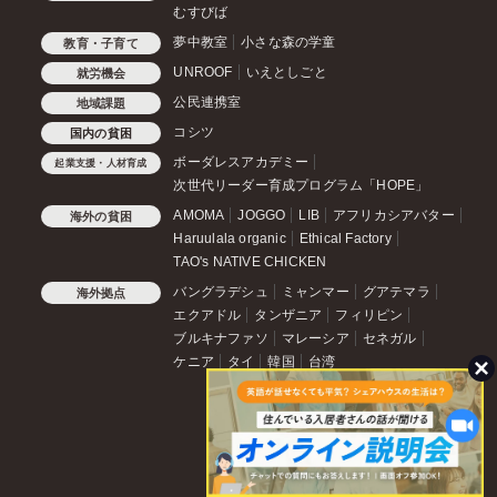
むすびば
夢中教室
小さな森の学童
教育・子育て
UNROOF
いえとしごと
就労機会
公民連携室
地域課題
コシツ
国内の貧困
ボーダレスアカデミー
起業支援・人材育成
次世代リーダー育成プログラム「HOPE」
AMOMA
JOGGO
LIB
アフリカシアバター
海外の貧困
Haruulala organic
Ethical Factory
TAO's NATIVE CHICKEN
バングラデシュ
ミャンマー
グアテマラ
海外拠点
エクアドル
タンザニア
フィリピン
ブルキナファソ
マレーシア
セネガル
ケニア
タイ
韓国
台湾