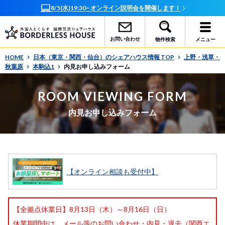
8/5(水)19:30~ オンライン説明会を開催します！
お問い合わせ
物件検索
メニュー
HOME
日本（東京・関西・仙台）のシェアハウス情報 TOP
上野・浅草・
秋葉原
本駒込1
内見お申し込みフォーム
ROOM VIEWING FORM
内見お申し込みフォーム
【オンライン相談も受付中】
【全拠点休業日】8月13日（木）～8月16日（日）
休業期間中は、メール等のお問い合わせ・内見・退去（関西エ