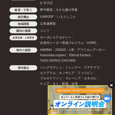
むすびば
夢中教室
小さな森の学童
教育・子育て
UNROOF
いえとしごと
就労機会
公民連携室
地域課題
コシツ
国内の貧困
ボーダレスアカデミー
起業支援・人材育成
次世代リーダー育成プログラム「HOPE」
AMOMA
JOGGO
LIB
アフリカシアバター
海外の貧困
Haruulala organic
Ethical Factory
TAO's NATIVE CHICKEN
バングラデシュ
ミャンマー
グアテマラ
海外拠点
エクアドル
タンザニア
フィリピン
ブルキナファソ
マレーシア
セネガル
ケニア
タイ
韓国
台湾