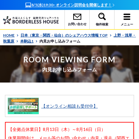
す！
オンラインで簡単相談！お部屋探しサポート随時受付
お問い合わせ
物件検索
メニュー
HOME
日本（東京・関西・仙台）のシェアハウス情報 TOP
上野・浅草・
秋葉原
本駒込1
内見お申し込みフォーム
ROOM VIEWING FORM
内見お申し込みフォーム
【オンライン相談も受付中】
【全拠点休業日】8月13日（木）～8月16日（日）
休業期間中は、メール等のお問い合わせ・内見・退去（関西エ