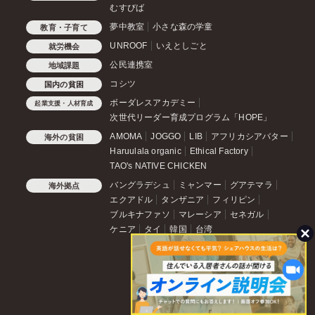
むすびば
夢中教室
小さな森の学童
教育・子育て
UNROOF
いえとしごと
就労機会
公民連携室
地域課題
コシツ
国内の貧困
ボーダレスアカデミー
起業支援・人材育成
次世代リーダー育成プログラム「HOPE」
AMOMA
JOGGO
LIB
アフリカシアバター
海外の貧困
Haruulala organic
Ethical Factory
TAO's NATIVE CHICKEN
バングラデシュ
ミャンマー
グアテマラ
海外拠点
エクアドル
タンザニア
フィリピン
ブルキナファソ
マレーシア
セネガル
ケニア
タイ
韓国
台湾