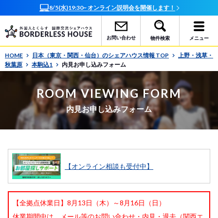
オンラインで簡単相談！お部屋探しサポート随時受付中
お問い合わせ
物件検索
メニュー
HOME
日本（東京・関西・仙台）のシェアハウス情報 TOP
上野・浅草・
秋葉原
本駒込1
内見お申し込みフォーム
ROOM VIEWING FORM
内見お申し込みフォーム
【オンライン相談も受付中】
【全拠点休業日】8月13日（木）～8月16日（日）
休業期間中は、メール等のお問い合わせ・内見・退去（関西エ