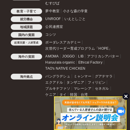
むすびば
夢中教室
小さな森の学童
教育・子育て
UNROOF
いえとしごと
就労機会
公民連携室
地域課題
コシツ
国内の貧困
ボーダレスアカデミー
起業支援・人材育成
次世代リーダー育成プログラム「HOPE」
AMOMA
JOGGO
LIB
アフリカシアバター
海外の貧困
Haruulala organic
Ethical Factory
TAO's NATIVE CHICKEN
バングラデシュ
ミャンマー
グアテマラ
海外拠点
エクアドル
タンザニア
フィリピン
ブルキナファソ
マレーシア
セネガル
ケニア
タイ
韓国
台湾