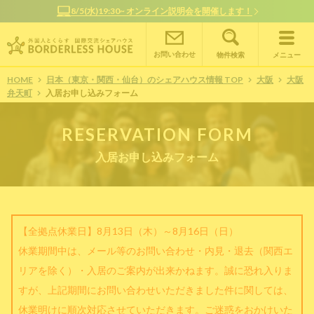
8/5(水)19:30~ オンライン説明会を開催します！
お問い合わせ
物件検索
メニュー
HOME
日本（東京・関西・仙台）のシェアハウス情報 TOP
大阪
大阪
弁天町
入居お申し込みフォーム
RESERVATION FORM
入居お申し込みフォーム
【全拠点休業日】8月13日（木）～8月16日（日）
休業期間中は、メール等のお問い合わせ・内見・退去（関西エ
リアを除く）・入居のご案内が出来かねます。誠に恐れ入りま
すが、上記期間にお問い合わせいただきました件に関しては、
休業明けに順次対応させていただきます。ご迷惑をおかけいた