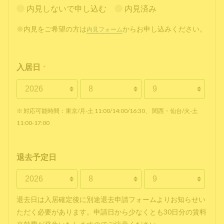
内見しないで申し込む
内見済み
※内見をご希望の方は
からお申し込みください。
内見フォーム
入居日
*
※ 対応可能時間：東京/月-土 11:00/14:00/16:30、 関西・仙台/火-土
11:00-17:00
退去予定日
退去日は入居確定後に別途退去申請フォームよりお知らせい
ただく必要があります。申請日から少なくとも30日分の賃料