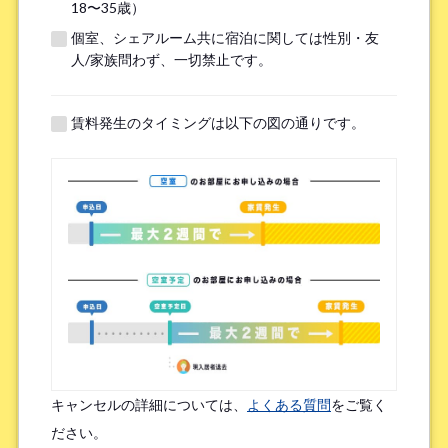
18〜35歳）
個室、シェアルーム共に宿泊に関しては性別・友
※無職の方は無しとご記入ください
人/家族問わず、一切禁止です。
提携機関
※以下の提携機関に所属されている方はお選び下さい。
賃料発生のタイミングは以下の図の通りです。
ボーダレスハウスを知ったきっかけ
*
検索エンジン（Google／Yahoo! など）
広告を見て（Google広告／SNS広告 など）
物件ポータルサイト
ブログやWeb記事を読んで
キャンセルの詳細については、
よくある質問
をご覧く
友人/知人からの口コミ
所属先からの紹介
ださい。
SNSインフルエンサーの投稿を見た