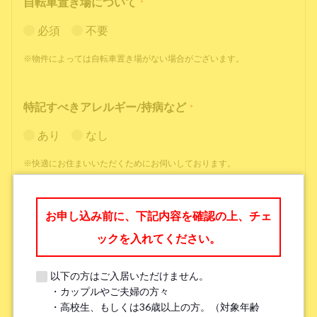
自転車置き場について
*
必須
不要
※物件によっては自転車置き場がない場合がございます。
特記すべきアレルギー/持病など
*
あり
なし
※快適にお住まいいただくためにお伺いしております。
職業
*
お申し込み前に、下記内容を確認の上、チェ
ックを入れてください。
以下の方はご入居いただけません。
・カップルやご夫婦の方々
勤務先名、学校名
*
・高校生、もしくは36歳以上の方。（対象年齢