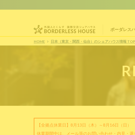
ボーダレス
HOME
日本（東京・関西・仙台）のシェアハウス情報 TO
R
【全拠点休業日】8月13日（木）～8月16日（日）
休業期間中は、メール等のお問い合わせ・内見・退