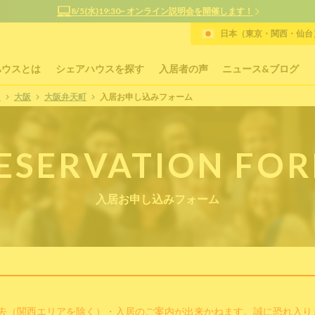
8/5(水)19:30~ オンライン説明会を開催します！
日本（東京・関西・仙台）
ハウスとは
シェアハウスを探す
入居者の声
ニュース&ブログ
P
大阪
大阪弁天町
入居お申し込みフォーム
ESERVATION FO
入居お申し込みフォーム
去（関西エリアを除く）・入居のご案内が出来かねます。誠に恐れ入り