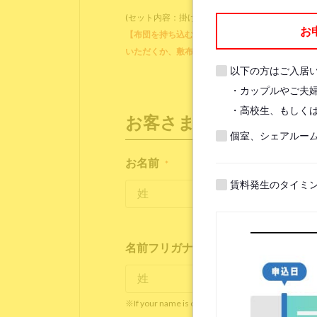
(セット内容：掛け布団、掛け布団カバー、ブラン
お
【布団を持ち込む方】各ベッドに備え付けのマット
いただくか、敷布団をご用意ください。他に、枕
以下の方はご入居
・カップルやご夫
・高校生、もしくは
お客さま情報
個室、シェアルー
お名前
*
賃料発生のタイミ
名前フリガナ(ローマ字)
*
※If your name is originally spelled in roman letter