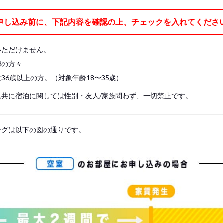
ケット、枕、枕カバー、ベッドパッド、シーツの7点)
申し込み前に、下記内容を確認の上、チェックを入れてくださ
レスに直接寝ることはできません。 必ずベッドパッド を敷き、シーツをご使用
や掛け布団をご持参ください。
いただけません。
婦の方々
36歳以上の方。（対象年齢18〜35歳）
ム共に宿泊に関しては性別・友人/家族問わず、一切禁止です。
ングは以下の図の通りです。
s, please write your name again.