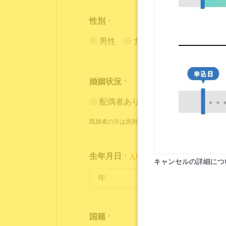
性別
*
男性
女性
婚姻状況
*
配偶者あり（入居条件あり）
既婚者の方は原則お断りしておりますが、状況に
生年月日
*
入居時点で18歳～35歳の方が対象
キャンセルの詳細につ
国籍
*