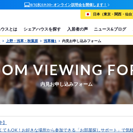
日本（東京・関西・仙台）
ハウスとは
シェアハウスを探す
入居者の声
ニュース&ブログ
P
上野・浅草・秋葉原
浅草橋1
内見お申し込みフォーム
OM VIEWING F
内見お申し込みフォーム
中】
くてもOK！お好きな場所から参加できる「お部屋探しサポート」で気