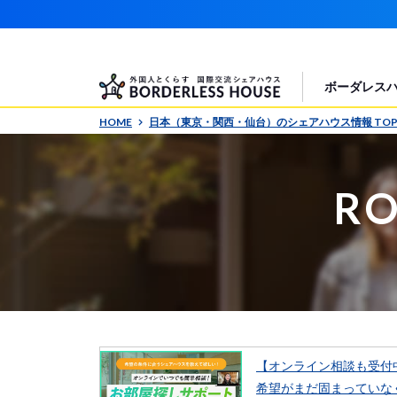
水)19:30~ オンライン説明会を開催します！
ボーダレス
HOME
日本（東京・関西・仙台）のシェアハウス情報 TO
RO
【オンライン相談も受付
希望がまだ固まっていな