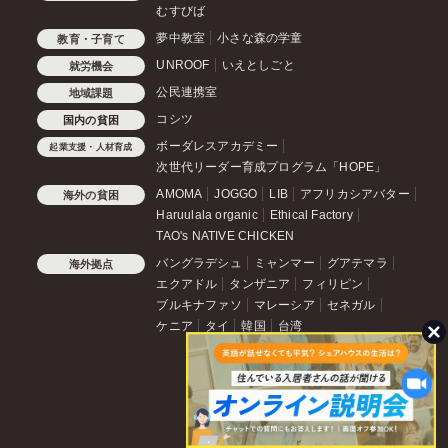
むすびば
夢中教室
小さな森の学童
教育・子育て
UNROOF
いえとしごと
就労機会
公民連携室
地域課題
コシツ
国内の貧困
ボーダレスアカデミー
起業支援・人材育成
次世代リーダー育成プログラム「HOPE」
AMOMA
JOGGO
LIB
アフリカシアバター
海外の貧困
Haruulala organic
Ethical Factory
TAO's NATIVE CHICKEN
バングラデシュ
ミャンマー
グアテマラ
海外拠点
エクアドル
タンザニア
フィリピン
ブルキナファソ
マレーシア
セネガル
ケニア
タイ
韓国
台湾