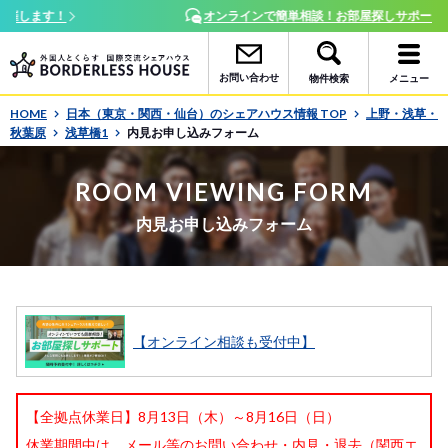
オンラインで簡単相談！お部屋探しサポート随時受付中
お問い合わせ
物件検索
メニュー
HOME
日本（東京・関西・仙台）のシェアハウス情報 TOP
上野・浅草・
秋葉原
浅草橋1
内見お申し込みフォーム
ROOM VIEWING FORM
内見お申し込みフォーム
【オンライン相談も受付中】
【全拠点休業日】8月13日（木）～8月16日（日）
休業期間中は、メール等のお問い合わせ・内見・退去（関西エ