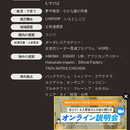
むすびば
夢中教室
小さな森の学童
教育・子育て
UNROOF
いえとしごと
就労機会
公民連携室
地域課題
コシツ
国内の貧困
ボーダレスアカデミー
起業支援・人材育成
次世代リーダー育成プログラム「HOPE」
AMOMA
JOGGO
LIB
アフリカシアバター
海外の貧困
Haruulala organic
Ethical Factory
TAO's NATIVE CHICKEN
バングラデシュ
ミャンマー
グアテマラ
海外拠点
エクアドル
タンザニア
フィリピン
ブルキナファソ
マレーシア
セネガル
ケニア
タイ
韓国
台湾