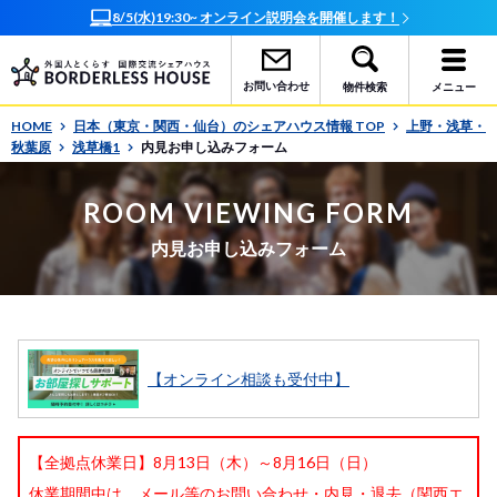
ンライン説明会を開催します！
オンラインで簡単相談！お部屋探
お問い合わせ
物件検索
メニュー
HOME
日本（東京・関西・仙台）のシェアハウス情報 TOP
上野・浅草・
秋葉原
浅草橋1
内見お申し込みフォーム
ROOM VIEWING FORM
内見お申し込みフォーム
【オンライン相談も受付中】
【全拠点休業日】8月13日（木）～8月16日（日）
休業期間中は、メール等のお問い合わせ・内見・退去（関西エ