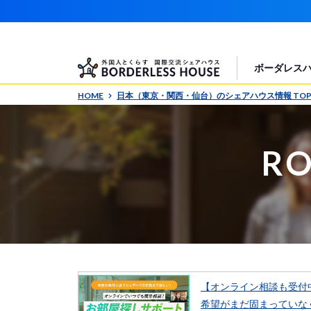
ボーダレス
HOME
日本（東京・関西・仙台）のシェアハウス情報 TO
RO
【オンライン相談も受付
希望がまだ固まっていな