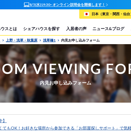
8/5(水)19:30~ オンライン説明会を開催します！
日本（東京・関西・仙台）
ハウスとは
シェアハウスを探す
入居者の声
ニュース&ブログ
P
上野・浅草・秋葉原
浅草橋1
内見お申し込みフォーム
OM VIEWING F
内見お申し込みフォーム
中】
くてもOK！お好きな場所から参加できる「お部屋探しサポート」で気