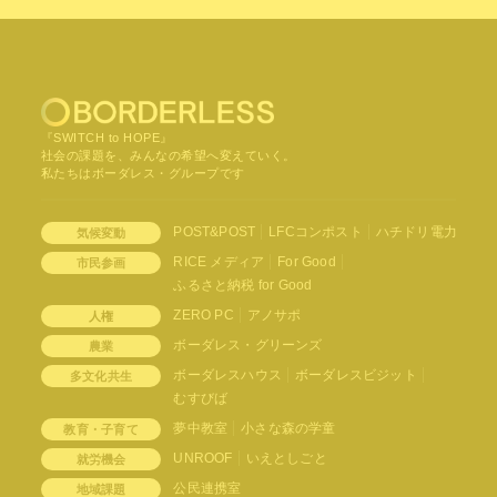
『SWITCH to HOPE』
社会の課題を、みんなの希望へ変えていく。
私たちはボーダレス・グループです
POST&POST
LFCコンポスト
ハチドリ電力
気候変動
RICE メディア
For Good
市民参画
ふるさと納税 for Good
ZERO PC
アノサポ
人権
ボーダレス・グリーンズ
農業
ボーダレスハウス
ボーダレスビジット
多文化共生
むすびば
夢中教室
小さな森の学童
教育・子育て
UNROOF
いえとしごと
就労機会
公民連携室
地域課題