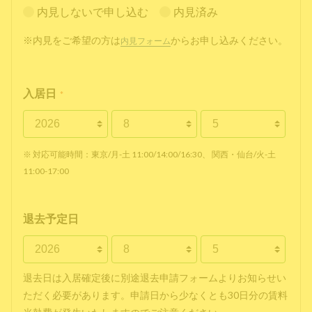
内見しないで申し込む
内見済み
※内見をご希望の方は
からお申し込みください。
内見フォーム
入居日
*
※ 対応可能時間：東京/月-土 11:00/14:00/16:30、 関西・仙台/火-土
11:00-17:00
退去予定日
退去日は入居確定後に別途退去申請フォームよりお知らせい
ただく必要があります。申請日から少なくとも30日分の賃料