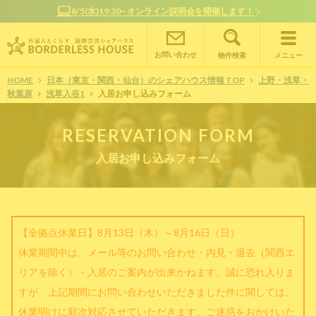
オンラインで簡単相談！お部屋探しサポート随時受付中
お問い合わせ
物件検索
メニュー
HOME
日本（東京・関西・仙台）のシェアハウス情報 TOP
上野・浅草・
秋葉原
浅草入谷1
入居お申し込みフォーム
RESERVATION FORM
入居お申し込みフォーム
【全拠点休業日】8月13日（木）～8月16日（日）
休業期間中は、メール等のお問い合わせ・内見・退去（関西エ
リアを除く）・入居のご案内が出来かねます。誠に恐れ入りま
すが、上記期間にお問い合わせいただきました件に関しては、
休業明けに順次対応させていただきます。ご迷惑をおかけいた