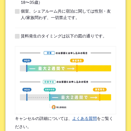
18〜35歳）
個室、シェアルーム共に宿泊に関しては性別・友
※無職の方は無しとご記入ください
人/家族問わず、一切禁止です。
提携機関
※以下の提携機関に所属されている方はお選び下さい。
賃料発生のタイミングは以下の図の通りです。
ボーダレスハウスを知ったきっかけ
*
検索エンジン（Google／Yahoo! など）
広告を見て（Google広告／SNS広告 など）
物件ポータルサイト
ブログやWeb記事を読んで
キャンセルの詳細については、
よくある質問
をご覧く
友人/知人からの口コミ
所属先からの紹介
ださい。
SNSインフルエンサーの投稿を見た