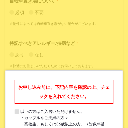
自転車置き場について
*
必須
不要
※物件によっては自転車置き場がない場合がございます。
特記すべきアレルギー/持病など
*
あり
なし
※快適にお住まいいただくためにお伺いしております。
職業
*
お申し込み前に、下記内容を確認の上、チェ
ックを入れてください。
以下の方はご入居いただけません。
・カップルやご夫婦の方々
勤務先名、学校名
*
・高校生、もしくは36歳以上の方。（対象年齢