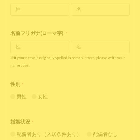
名前フリガナ(ローマ字)
*
※If your name is originally spelled in roman letters, please write your
name again.
性別
*
男性
女性
婚姻状況
*
配偶者あり（入居条件あり）
配偶者なし