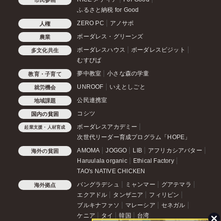
ふるさと納税 for Good
ZERO PC
アノサポ
人権
ボーダレス・グリーンズ
農業
ボーダレスハウス
ボーダレスビジット
多文化共生
むすびば
夢中教室
小さな森の学童
教育・子育て
UNROOF
いえとしごと
就労機会
公民連携室
地域課題
コシツ
国内の貧困
ボーダレスアカデミー
起業支援・人材育成
次世代リーダー育成プログラム「HOPE」
AMOMA
JOGGO
LIB
アフリカシアバター
海外の貧困
Haruulala organic
Ethical Factory
TAO's NATIVE CHICKEN
バングラデシュ
ミャンマー
グアテマラ
海外拠点
エクアドル
タンザニア
フィリピン
ブルキナファソ
マレーシア
セネガル
ケニア
タイ
韓国
台湾