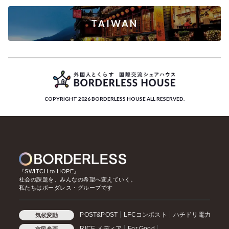
TAIWAN
COPYRIGHT 2026 BORDERLESS HOUSE ALL RESERVED.
『SWITCH to HOPE』
社会の課題を、みんなの希望へ変えていく。
私たちはボーダレス・グループです
POST&POST
LFCコンポスト
ハチドリ電力
気候変動
RICE メディア
For Good
市民参画