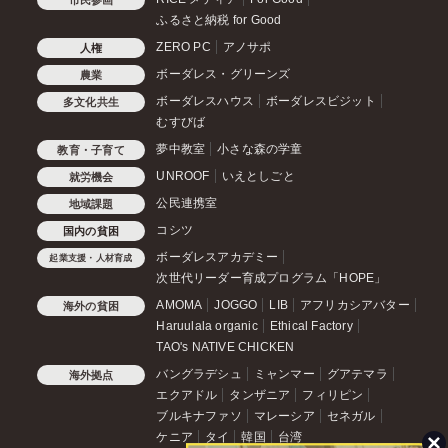
ふるさと納税 for Good
ZERO PC
アノサポ
人権
ボーダレス・グリーンズ
農業
ボーダレスハウス
ボーダレスビジット
多文化共生
むすびば
夢中教室
小さな森の学童
教育・子育て
UNROOF
いえとしごと
就労機会
公民連携室
地域課題
コシツ
国内の貧困
ボーダレスアカデミー
起業支援・人材育成
次世代リーダー育成プログラム「HOPE」
AMOMA
JOGGO
LIB
アフリカシアバター
海外の貧困
Haruulala organic
Ethical Factory
TAO's NATIVE CHICKEN
バングラデシュ
ミャンマー
グアテマラ
海外拠点
エクアドル
タンザニア
フィリピン
ブルキナファソ
マレーシア
セネガル
ケニア
タイ
韓国
台湾