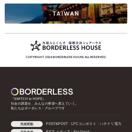
TAIWAN
COPYRIGHT 2026 BORDERLESS HOUSE ALL RESERVED.
『SWITCH to HOPE』
社会の課題を、みんなの希望へ変えていく。
私たちはボーダレス・グループです
POST&POST
LFCコンポスト
ハチドリ電力
気候変動
RICE メディア
For Good
市民参画