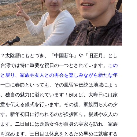
か？太陰暦にもとづき、「中国新年」や「旧正月」とし
、台湾では特に重要な祝日の一つとされています。
この
へと戻り、家族や友人との再会を楽しみながら新たな年
し一口に春節といっても、その風習や伝統は地域によっ
は、独自の魅力に溢れています！例えば、大晦日には家
敬意を伝える儀式を行います。その後、家族団らんの夕
ます。新年初日に行われるのが挨拶回り。親戚や友人の
ります。二日目には既婚女性が自身の実家を訪れ、家族
絆を深めます。三日目は休息をとるため早めに就寝する