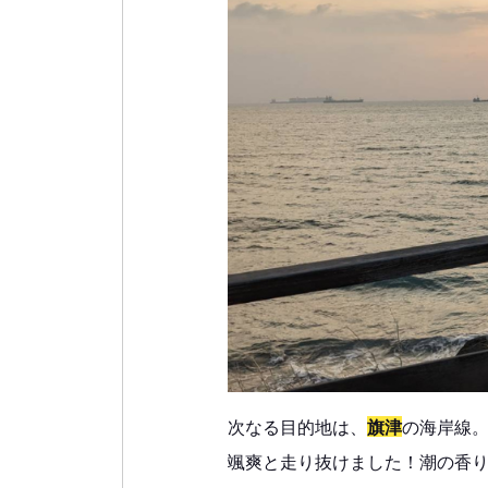
次なる目的地は、
旗津
の海岸線
颯爽と走り抜けました！潮の香