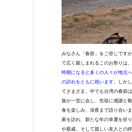
みなさん「春節」をご存じです
て広く親しまれるこのお祭りは
時期になると多くの人々が地元
の訪れをともに祝います。
しか
てさまざま。中でも台湾の春節
族が一堂に会し、先祖に感謝と
食を楽しみ、深夜まで語り合い
家を訪れ、新たな年の幸運を祈
や親戚、そして親しい友人との