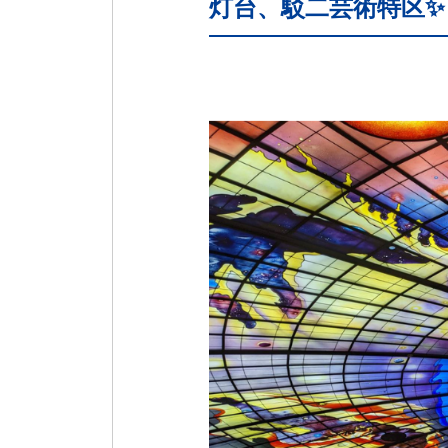
灯台、駁二芸術特区✨