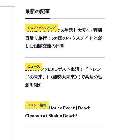
最新の記事
シェアハウスブログ
【台北シェアハウス生活】大安4・宜蘭
日帰り旅行：6カ国のハウスメイトと楽
しむ国際交流の日常
ニュース
Bravo FM91.3にゲスト出演！『トレン
ドの未来』(《趨勢大未來》)で共居の理
念を紹介
イベント情報
Borderless House Event | Beach
Cleanup at Shalun Beach!