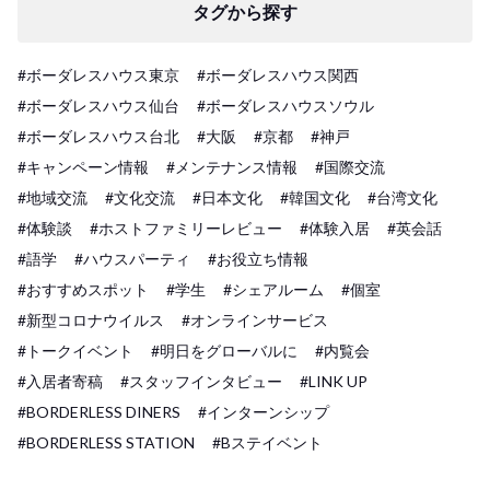
タグから探す
#ボーダレスハウス東京
#ボーダレスハウス関西
#ボーダレスハウス仙台
#ボーダレスハウスソウル
#ボーダレスハウス台北
#大阪
#京都
#神戸
#キャンペーン情報
#メンテナンス情報
#国際交流
#地域交流
#文化交流
#日本文化
#韓国文化
#台湾文化
#体験談
#ホストファミリーレビュー
#体験入居
#英会話
#語学
#ハウスパーティ
#お役立ち情報
#おすすめスポット
#学生
#シェアルーム
#個室
#新型コロナウイルス
#オンラインサービス
#トークイベント
#明日をグローバルに
#内覧会
#入居者寄稿
#スタッフインタビュー
#LINK UP
#BORDERLESS DINERS
#インターンシップ
#BORDERLESS STATION
#Bステイベント