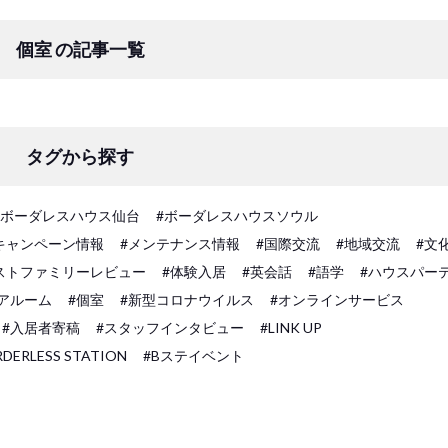
個室 の記事一覧
タグから探す
#ボーダレスハウス仙台
#ボーダレスハウスソウル
キャンペーン情報
#メンテナンス情報
#国際交流
#地域交流
#文
ストファミリーレビュー
#体験入居
#英会話
#語学
#ハウスパー
アルーム
#個室
#新型コロナウイルス
#オンラインサービス
#入居者寄稿
#スタッフインタビュー
#LINK UP
DERLESS STATION
#Bステイベント