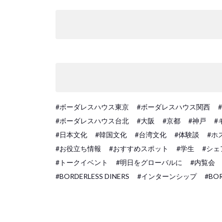
#ボーダレスハウス東京
#ボーダレスハウス関西
#ボーダレスハウス台北
#大阪
#京都
#神戸
#
#日本文化
#韓国文化
#台湾文化
#体験談
#ホ
#お役立ち情報
#おすすめスポット
#学生
#シェ
#トークイベント
#明日をグローバルに
#内覧会
#BORDERLESS DINERS
#インターンシップ
#BOR