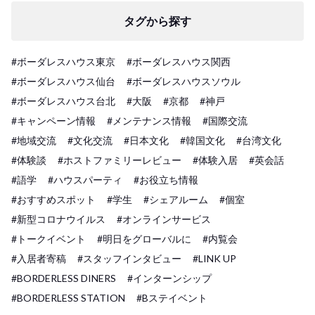
タグから探す
#ボーダレスハウス東京
#ボーダレスハウス関西
#ボーダレスハウス仙台
#ボーダレスハウスソウル
#ボーダレスハウス台北
#大阪
#京都
#神戸
#キャンペーン情報
#メンテナンス情報
#国際交流
#地域交流
#文化交流
#日本文化
#韓国文化
#台湾文化
#体験談
#ホストファミリーレビュー
#体験入居
#英会話
#語学
#ハウスパーティ
#お役立ち情報
#おすすめスポット
#学生
#シェアルーム
#個室
#新型コロナウイルス
#オンラインサービス
#トークイベント
#明日をグローバルに
#内覧会
#入居者寄稿
#スタッフインタビュー
#LINK UP
#BORDERLESS DINERS
#インターンシップ
#BORDERLESS STATION
#Bステイベント