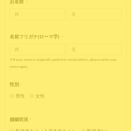
お名前
*
名前フリガナ(ローマ字)
*
※If your name is originally spelled in roman letters, please write your
name again.
性別
*
男性
女性
婚姻状況
*
配偶者あり（入居条件あり）
配偶者なし