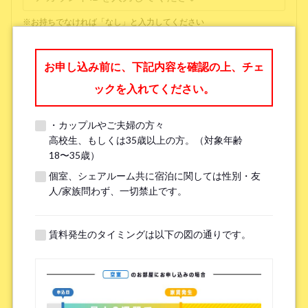
※お持ちでなければ「なし」と入力してください
お申し込み前に、下記内容を確認の上、チェ
電話番号
*
ックを入れてください。
※携帯電話をお持ちでない方は、「0」を入力してください。
・カップルやご夫婦の方々
高校生、もしくは35歳以上の方。（対象年齢
18〜35歳）
電話のできる時間帯（月曜日から土曜日 11:00～
個室、シェアルーム共に宿泊に関しては性別・友
人/家族問わず、一切禁止です。
17:00）
*
賃料発生のタイミングは以下の図の通りです。
※お電話またはLINE、Zoomにて20分程度ご内見に関するお話をさせ
ていただきます。
※内見がすでにお済の方は「内見済み」とご記入ください。