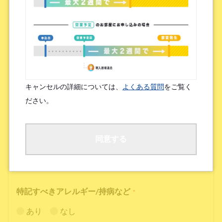
喫煙状況
*
吸う
吸わない
※全面禁煙ハウスには喫煙者の方はご入居いただけませんのでご了承
ください。
キャンセルの詳細については、
よくある質問
をご覧く
ださい。
自転車置き場について
*
必須
不要
同意する
※物件によっては自転車置き場がない場合がございます。
特記すべきアレルギー/持病など
*
あり
なし